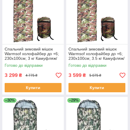
Спальний зимовий мішок
Спальний зимовий мішок
Warmsof холофайбер до +6;
Warmsof холофайбер до +6;
230х100см; 3 кг Камуфляж/
230х100см; 3.5 кг Камуфляж/
Хакі з капюшоном (FPH3000)
Хакі з капюшоном (FPH3500)
Готово до відправки
Готово до відправки
3 299
3 599
₴
₴
4 775 ₴
5 075 ₴
Купити
Купити
–30%
–29%