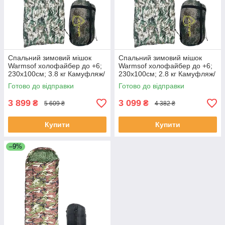
Спальний зимовий мішок
Спальний зимовий мішок
Warmsof холофайбер до +6;
Warmsof холофайбер до +6;
230х100см; 3.8 кг Камуфляж/
230х100см; 2.8 кг Камуфляж/
Хакі з капюшоном (PPH3800)
Хакі з капюшоном (PPH2800)
Готово до відправки
Готово до відправки
3 899
3 099
₴
₴
5 609 ₴
4 382 ₴
Купити
Купити
–9%