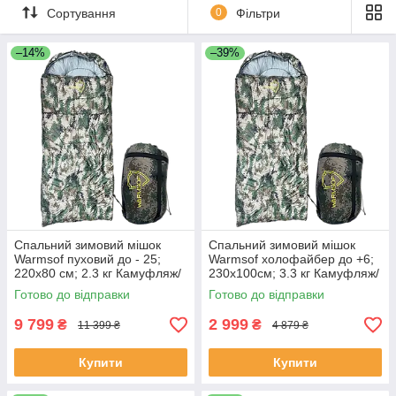
Сортування
0
Фільтри
–14%
–39%
Спальний зимовий мішок
Спальний зимовий мішок
Warmsof пуховий до - 25;
Warmsof холофайбер до +6;
220х80 см; 2.3 кг Камуфляж/
230х100см; 3.3 кг Камуфляж/
Хакі з капюшоном
Хакі з капюшоном (PPH3300)
Готово до відправки
Готово до відправки
(PND502300)
9 799
2 999
₴
₴
11 399 ₴
4 879 ₴
Купити
Купити