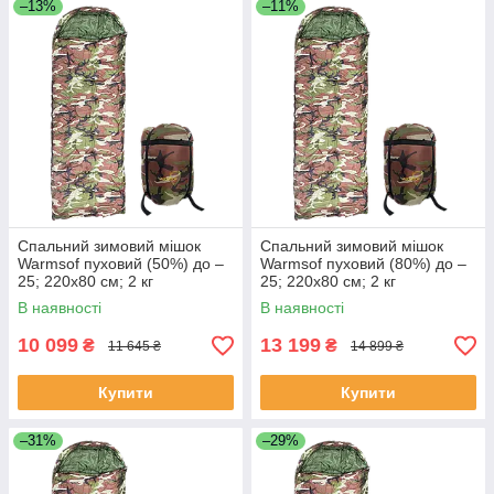
–13%
–11%
Спальний зимовий мішок
Спальний зимовий мішок
Warmsof пуховий (50%) до –
Warmsof пуховий (80%) до –
25; 220х80 см; 2 кг
25; 220х80 см; 2 кг
Камуфляж/Хакі з капюшоном
Камуфляж/Хакі з капюшоном
В наявності
В наявності
(FND502000)
(FND802000)
10 099
13 199
₴
₴
11 645 ₴
14 899 ₴
Купити
Купити
–31%
–29%