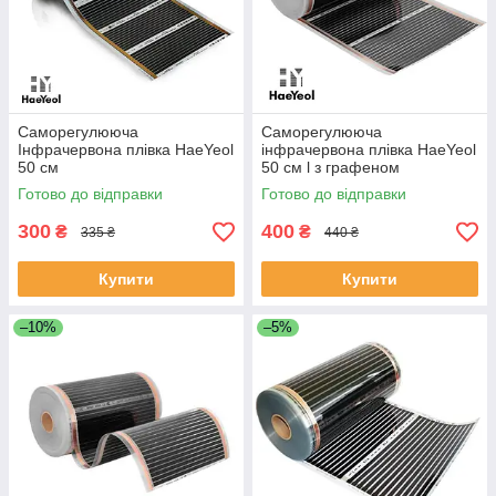
Саморегулююча
Саморегулююча
Інфрачервона плівка HaeYeol
інфрачервона плівка HaeYeol
50 см
50 см l з графеном
Готово до відправки
Готово до відправки
300
400
₴
₴
335 ₴
440 ₴
Купити
Купити
–10%
–5%