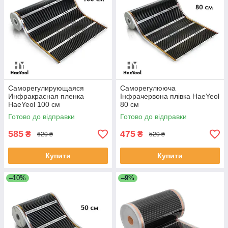
Саморегулирующаяся
Саморегулююча
Инфракрасная пленка
Інфрачервона плівка HaeYeol
HaeYeol 100 см
80 см
Готово до відправки
Готово до відправки
585
475
₴
₴
620 ₴
520 ₴
Купити
Купити
–10%
–9%