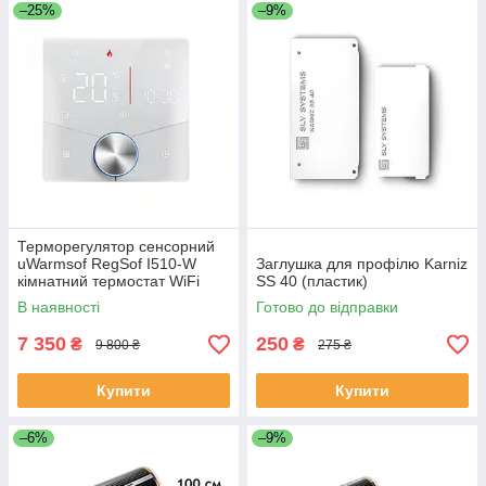
–25%
–9%
Терморегулятор сенсорний
uWarmsof RegSof I510-W
Заглушка для профілю Karniz
кімнатний термостат WiFi
SS 40 (пластик)
контролери температури
В наявності
Готово до відправки
7 350
250
₴
₴
9 800 ₴
275 ₴
Купити
Купити
–6%
–9%