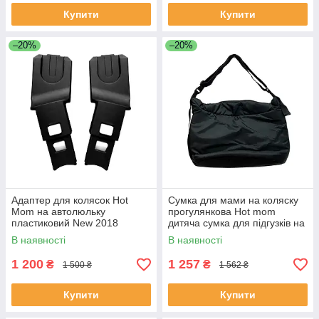
Купити
Купити
–20%
–20%
Адаптер для колясок Hot
Сумка для мами на коляску
Mom на автолюльку
прогулянкова Hot mom
пластиковий New 2018
дитяча сумка для підгузків на
Чорний
прогулянку Чорна
В наявності
В наявності
1 200
1 257
₴
₴
1 500 ₴
1 562 ₴
Купити
Купити