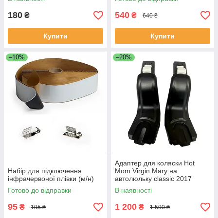
180
540
₴
₴
640 ₴
Купити
Купити
–10%
–20%
Адаптер для коляски Hot
Набір для підключення
Mom Virgin Mary на
інфрачервоної плівки (м/н)
автолюльку classic 2017
Чорний
Готово до відправки
В наявності
95
1 200
₴
₴
105 ₴
1 500 ₴