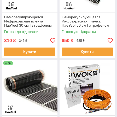
Саморегулирующаяся
Саморегулирующаяся
Инфракрасная пленка
Инфракрасная пленка
HaeYeol 30 см l з графеном
HaeYeol 80 см l з графеном
Готово до відправки
Готово до відправки
310
650
₴
₴
345 ₴
685 ₴
Купити
Купити
–6%