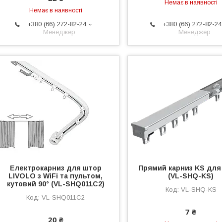
Немає в наявності
Немає в наявності
+380 (66) 272-82-24
+380 (66) 272-82-24
Менеджер
Менеджер
Електрокарниз для штор
Прямий карниз KS для
LIVOLO з WiFi та пультом,
(VL-SHQ-KS)
кутовий 90° (VL-SHQ011C2)
VL-SHQ-KS
VL-SHQ011C2
7 ₴
20 ₴