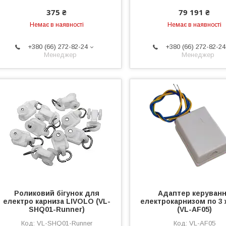
375 ₴
79 191 ₴
Немає в наявності
Немає в наявності
+380 (66) 272-82-24
+380 (66) 272-82-24
Менеджер
Менеджер
Роликовий бігунок для
Адаптер керуван
електро карниза LIVOLO (VL-
електрокарнизом по 3
SHQ01-Runner)
(VL-AF05)
VL-SHQ01-Runner
VL-AF05