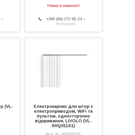
Немає в наявності
+380 (66) 272-82-24
Менеджер
р (VL-
Електрокарниз для штор з
електроприводом, WiFi та
пультом, одностороннє
відкривання, LIVOLO (VL-
SHQ011S1)
VL-SHQ011S1