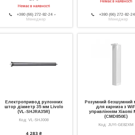
Немає в наявності
Немає в наявності
+380 (66) 272-82-24
+380 (66) 272-82-24
Менеджер
Менеджер
Електропривод рулонних
Розумний безшумний 
штор діаметр 35 мм Livolo
для карниза з WiF
(VL-SHJRA35R)
управлінням Xiaomi M
(CMD850E)
VL-SHJ008
JUYI-GE82XM
4 283 ₴