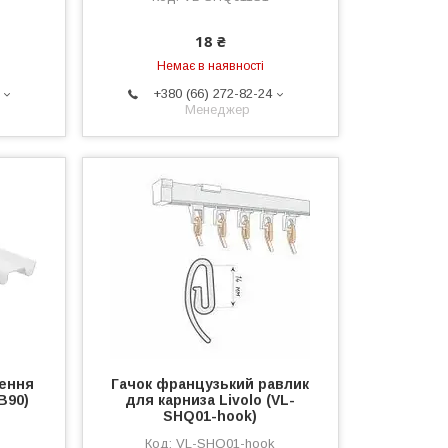
18 ₴
Немає в наявності
+380 (66) 272-82-24
Менеджер
лення
Гачок французький равлик
B90)
для карниза Livolo (VL-
SHQ01-hook)
VL-SHQ01-hook