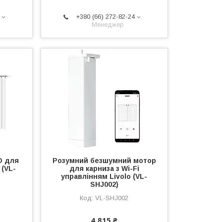
+380 (66) 272-82-24
Менеджер
O для
Розумний безшумний мотор
 (VL-
для карниза з Wi-Fi
управлінням Livolo (VL-
SHJ002)
VL-SHJ002
4 815 ₴