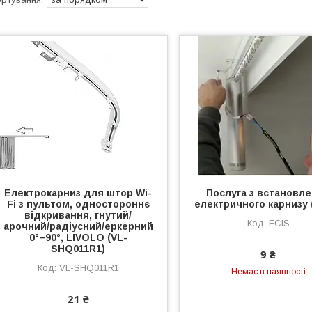
Електрокарниз для штор Wi-
Послуга з встановл
Fi з пультом, одностороннє
електричного карнизу 
відкривання, гнутий/
ECIS
арочний/радіусний/еркерний
0°–90°, LIVOLO (VL-
SHQ011R1)
9 ₴
VL-SHQ011R1
Немає в наявності
21 ₴