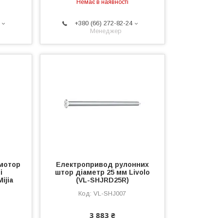
Немає в наявності
+380 (66) 272-82-24
Менеджер
мотор
Електропривод рулонних
i
штор діаметр 25 мм Livolo
ijia
(VL-SHJRD25R)
VL-SHJ007
3 883 ₴