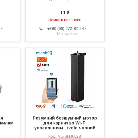
11 ₴
Немає в наявності
+380 (66) 272-82-24
Менеджер
ня
Розумний безшумний мотор
 жилам
для карниза з Wi-Fi
управлінням Livolo чорний
VL-SHJ002B