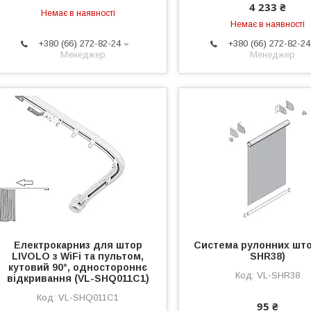
4 233 ₴
Немає в наявності
Немає в наявності
+380 (66) 272-82-24
+380 (66) 272-82-24
Менеджер
Менеджер
Електрокарниз для штор
Система рулонних што
LIVOLO з WiFi та пультом,
SHR38)
кутовий 90°, одностороннє
VL-SHR38
відкривання (VL-SHQ011C1)
VL-SHQ011C1
95 ₴