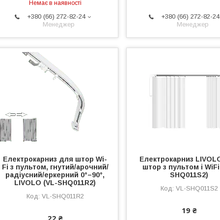
Немає в наявності
+380 (66) 272-82-24
+380 (66) 272-82-24
Менеджер
Менеджер
Електрокарниз для штор Wi-
Електрокарниз LIVOL
Fi з пультом, гнутий/арочний/
штор з пультом і WiFi
радіусний/еркерний 0°–90°,
SHQ011S2)
LIVOLO (VL-SHQ011R2)
VL-SHQ011S2
VL-SHQ011R2
19 ₴
22 ₴