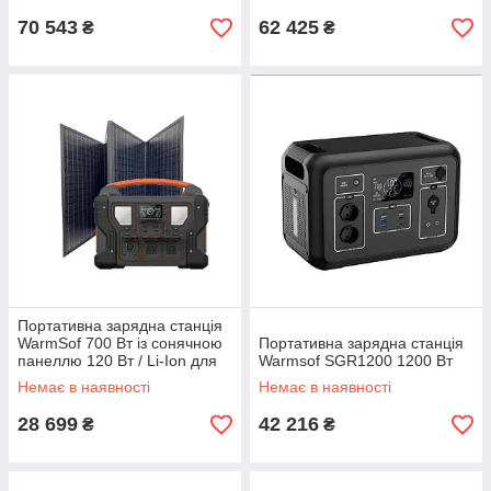
70 543
62 425
₴
₴
Портативна зарядна станція
WarmSof 700 Вт із сонячною
Портативна зарядна станція
панеллю 120 Вт / Li-Ion для
Warmsof SGR1200 1200 Вт
планшета та ноутбука
Немає в наявності
Немає в наявності
28 699
42 216
₴
₴