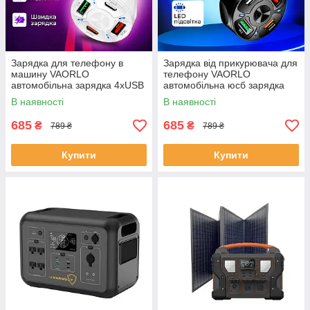
Зарядка для телефону в
Зарядка від прикурювача для
машину VAORLO
телефону VAORLO
автомобільна зарядка 4хUSB
автомобільна юсб зарядка
зарядка від прикурювача Біла
4хUSB FM трансмітер в
В наявності
В наявності
машину Чорна
685
685
₴
₴
789 ₴
789 ₴
Купити
Купити