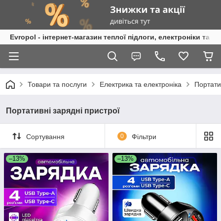
Evropol - інтернет-магазин теплої підлоги, електроніки та т
Товари та послуги
Електрика та електроніка
Портати
Портативні зарядні пристрої
Сортування
0
Фільтри
–13%
–13%