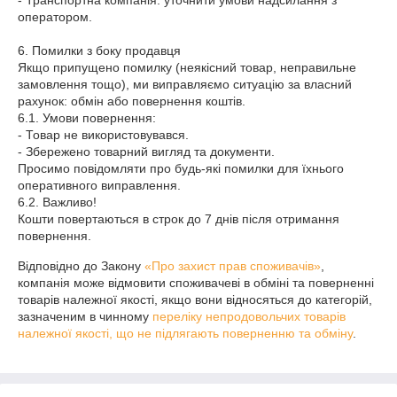
- Транспортна компанія: уточнити умови надсилання з 
оператором.

6. Помилки з боку продавця

Якщо припущено помилку (неякісний товар, неправильне 
замовлення тощо), ми виправляємо ситуацію за власний 
рахунок: обмін або повернення коштів.

6.1. Умови повернення:

- Товар не використовувався.

- Збережено товарний вигляд та документи.

Просимо повідомляти про будь-які помилки для їхнього 
оперативного виправлення.

6.2. Важливо!

Кошти повертаються в строк до 7 днів після отримання 
повернення.
Відповідно до Закону
«Про захист прав споживачів»
,
компанія може відмовити споживачеві в обміні та поверненні
товарів належної якості, якщо вони відносяться до категорій,
зазначеним в чинному
переліку непродовольчих товарів
належної якості, що не підлягають поверненню та обміну
.