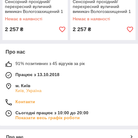
Сенсорний прохідний/
Сенсорний прохідний/
перехресний вуличний
перехресний вуличний
вимикач Вологозахищений 1
вимикач Вологозахищений 1
сенсор Livolo золотий скло
сенсор Livolo сірий скло (VL-
Немає в наявності
Немає в наявності
(VL-C701S-IP-13)
C701S-IP-15)
2 257
2 257
₴
₴
Про нас
91% позитивних з 45 відгуків за рік
Працює з 13.10.2018
м. Київ
Київ, Україна
Контакти
Сьогодні працює з 10:00 до 20:00
Показати весь графік роботи
Про нас