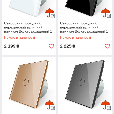
Сенсорний прохідний/
Сенсорний прохідний/
перехресний вуличний
перехресний вуличний
вимикач Вологозахищений 1
вимикач Вологозахищений 1
сенсор Livolo білий скло (VL-
сенсор Livolo чорний скло
Немає в наявності
Немає в наявності
C701S-IP-11)
(VL-C701S-IP-12)
2 199
2 225
₴
₴