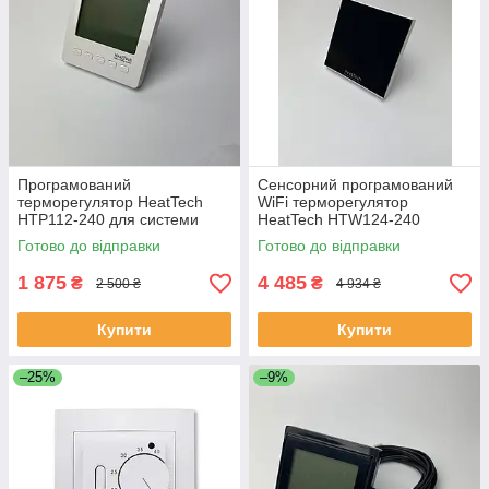
Програмований
Сенсорний програмований
терморегулятор HeatTech
WiFi терморегулятор
HTP112-240 для системи
HeatTech HTW124-240
теплої підлоги
Чорний для теплої підлоги
Готово до відправки
Готово до відправки
1 875
4 485
₴
₴
2 500 ₴
4 934 ₴
Купити
Купити
–25%
–9%