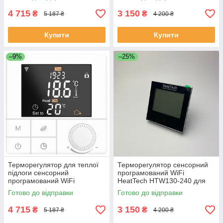
теплорегулятор
4 715
3 150
₴
₴
5 187 ₴
4 200 ₴
Купити
Купити
–9%
–25%
Терморегулятор для теплої
Терморегулятор сенсорний
підлоги сенсорний
програмований WiFi
програмований WiFi
HeatTech HTW130-240 для
HeatTech термостат,
теплої підлоги
Готово до відправки
Готово до відправки
регулятор температури
4 715
3 150
₴
₴
5 187 ₴
4 200 ₴