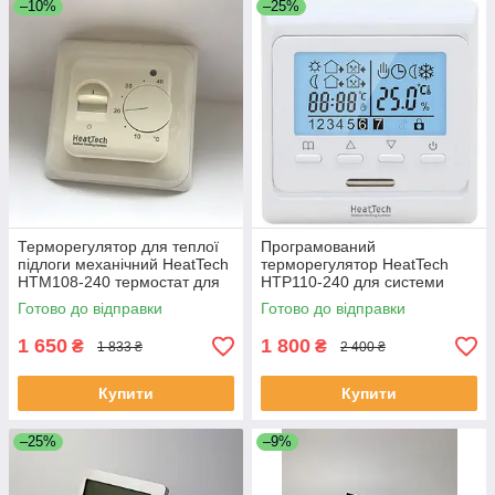
–10%
–25%
Терморегулятор для теплої
Програмований
підлоги механічний HeatTech
терморегулятор HeatTech
HTM108-240 термостат для
HTP110-240 для системи
дому, регулятор температури
теплої підлоги
Готово до відправки
Готово до відправки
1 650
1 800
₴
₴
1 833 ₴
2 400 ₴
Купити
Купити
–25%
–9%