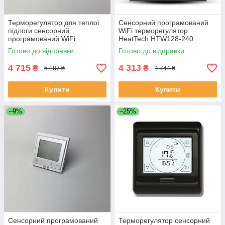
Терморегулятор для теплої
Сенсорний програмований
підлоги сенсорний
WiFi терморегулятор
програмований WiFi
HeatTech HTW128-240
HeatTech термостат,
Готово до відправки
Готово до відправки
теплорегулятор кімнатний
4 715
4 313
₴
₴
5 187 ₴
4 744 ₴
Купити
Купити
–9%
–25%
Сенсорний програмований
Терморегулятор сенсорний