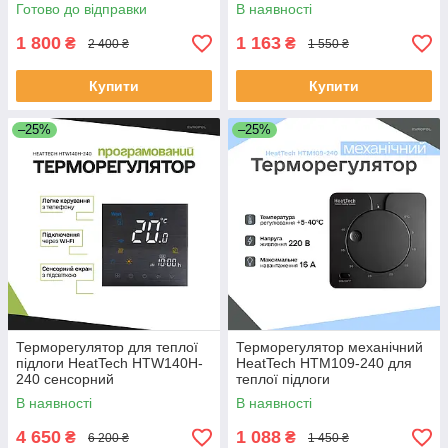
підлоги
Готово до відправки
В наявності
1 800
1 163
₴
₴
2 400 ₴
1 550 ₴
Купити
Купити
–25%
–25%
Терморегулятор для теплої
Терморегулятор механічний
підлоги HeatTech HTW140H-
HeatTech HTM109-240 для
240 сенсорний
теплої підлоги
програмований з Wi-Fi
В наявності
В наявності
вбудований таймер 3.1" РК-
екран +5°C - +
4 650
1 088
₴
₴
6 200 ₴
1 450 ₴