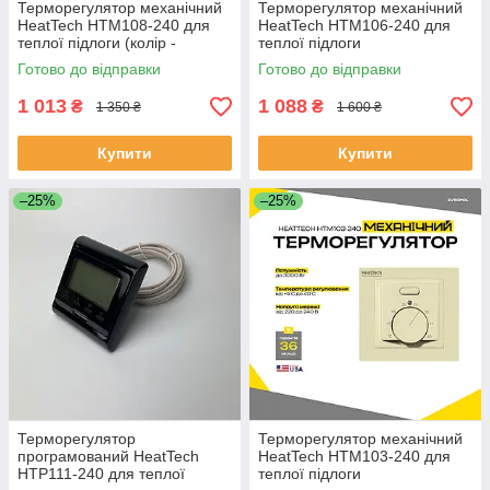
Терморегулятор механічний
Терморегулятор механічний
HeatTech HTM108-240 для
HeatTech HTM106-240 для
теплої підлоги (колір -
теплої підлоги
слонова кістка)
Готово до відправки
Готово до відправки
1 013
1 088
₴
₴
1 350 ₴
1 600 ₴
Купити
Купити
–25%
–25%
Терморегулятор
Терморегулятор механічний
програмований HeatTech
HeatTech HTM103-240 для
HTP111-240 для теплої
теплої підлоги