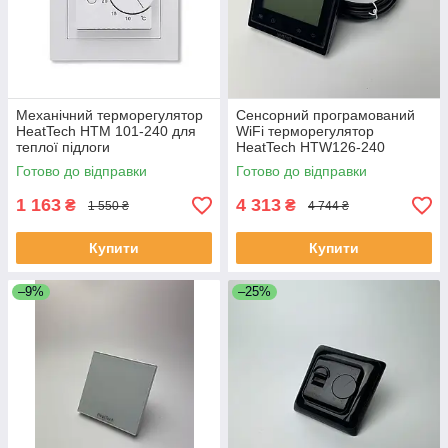
Механічний терморегулятор
Сенсорний програмований
HeatTech HTM 101-240 для
WiFi терморегулятор
теплої підлоги
HeatTech HTW126-240
Готово до відправки
Готово до відправки
1 163
4 313
₴
₴
1 550 ₴
4 744 ₴
Купити
Купити
–9%
–25%