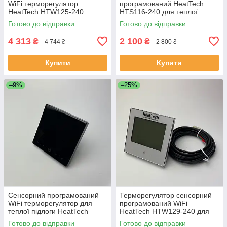
WiFi терморегулятор
програмований HeatTech
HeatTech HTW125-240
HTS116-240 для теплої
підлоги
Готово до відправки
Готово до відправки
4 313
2 100
₴
₴
4 744 ₴
2 800 ₴
Купити
Купити
–9%
–25%
Сенсорний програмований
Терморегулятор сенсорний
WiFi терморегулятор для
програмований WiFi
теплої підлоги HeatTech
HeatTech HTW129-240 для
HTW122-240 термостат,
теплої підлоги
Готово до відправки
Готово до відправки