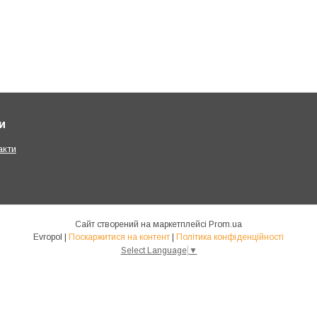
и
акти
Сайт створений на маркетплейсі
Prom.ua
Evropol |
Поскаржитися на контент
|
Політика конфіденційності
Select Language
▼