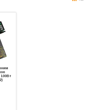
вним
ною
 100Вт
2)