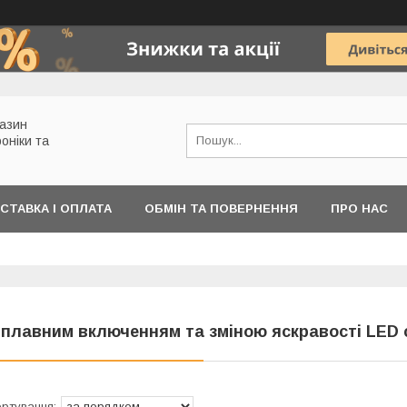
газин
роніки та
СТАВКА І ОПЛАТА
ОБМІН ТА ПОВЕРНЕННЯ
ПРО НАС
 плавним включенням та зміною яскравості LED 