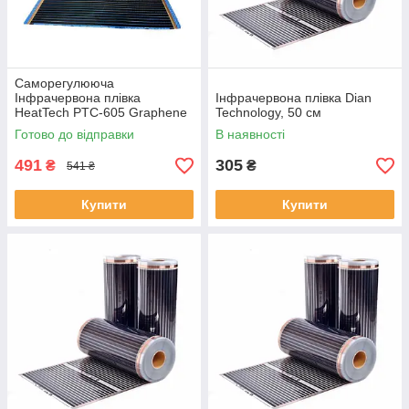
Саморегулююча
Інфрачервона плівка
Інфрачервона плівка Dian
HeatTech PTC-605 Graphene
Technology, 50 см
50 см з Графеном Синя
Готово до відправки
В наявності
491
305
₴
₴
541 ₴
Купити
Купити