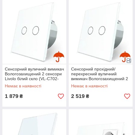
Сенсорний вуличний вимикач
Сенсорний прохідний/
Вологозахищений 2 сенсори
перехресний вуличний
Livolo білий скло (VL-C702-
вимикач Вологозахищений 2
IP-11)
сенсори Livolo білий скло
Немає в наявності
Немає в наявності
(VL-C702S-IP-11)
1 879
2 519
₴
₴