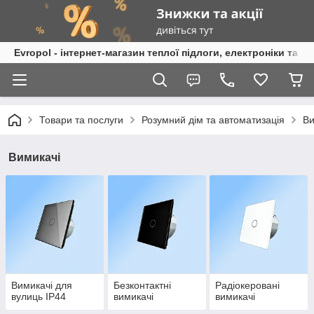
Evropol - інтернет-магазин теплої підлоги, електроніки та т
Товари та послуги
Розумний дім та автоматизація
Ви
Вимикачі
Вимикачі для
Безконтактні
Радіокеровані
вулиць IP44
вимикачі
вимикачі