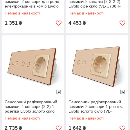
вимикач 2 сенсори для ролет
вимикач 8 каналів (2-2-2-2)
електрокарнизів комір Livolo
Livolo сіре скло (VL-C708R-
біле скло
15)
Немає в наявності
Немає в наявності
1 351
4 453
₴
₴
Сенсорний радіокерований
Сенсорний радіокерований
вимикач 4 сенсори (2-2) 1
вимикач 2 сенсори 1 розетка
розетка Livolo золото скло
Livolo золото скло (VL-
C702R/C7C1EU-13)
Немає в наявності
Немає в наявності
2 735
1 642
₴
₴