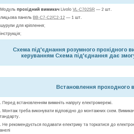
 Модуль
прохідний вимикач
Livolo
VL-C702SR
— 2 шт.
 лицьова панель
BB-C7-C2/C2-12
— 1 шт.
 шурупи для кріплення;
 інструкція;
Схема під'єднання розумного прохідного в
керуванням Схема під'єднання дає змог
Встановлення проходного в
. Перед встановленням вимкніть напругу електромережі.
. Монтаж треба виконувати відповідно до монтажних схем. Вимикач
тандарту.
. Не рекомендується подавати електрику та торкатися до електро
анелі