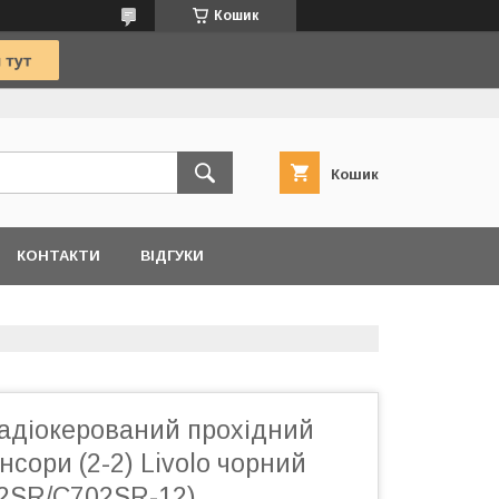
Кошик
Кошик
КОНТАКТИ
ВІДГУКИ
адіокерований прохідний
нсори (2-2) Livolo чорний
02SR/C702SR-12)