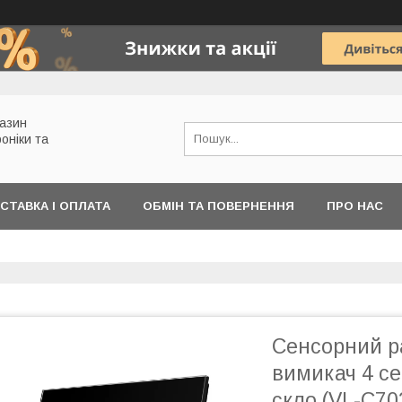
газин
роніки та
СТАВКА І ОПЛАТА
ОБМІН ТА ПОВЕРНЕННЯ
ПРО НАС
Сенсорний р
вимикач 4 се
скло (VL-C7