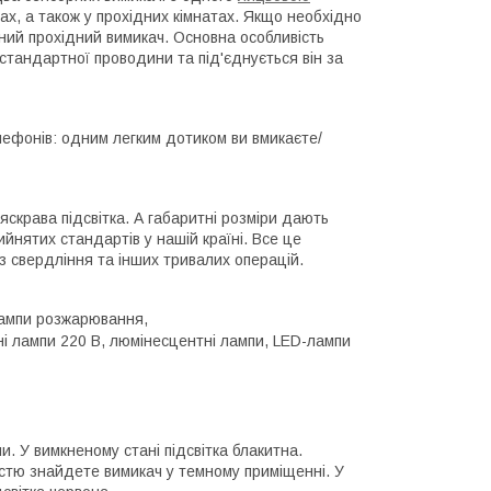
х, а також у прохідних кімнатах. Якщо необхідно
ідний прохідний вимикач. Основна особливість
стандартної проводини та під'єднується він за
лефонів: одним легким дотиком ви вмикаєте/
яскрава підсвітка. А габаритні розміри дають
йнятих стандартів у нашій країні. Все це
 свердління та інших тривалих операцій.
лампи розжарювання,
ні лампи 220 В, люмінесцентні лампи, LED-лампи
и. У вимкненому стані підсвітка блакитна.
істю знайдете вимикач у темному приміщенні. У