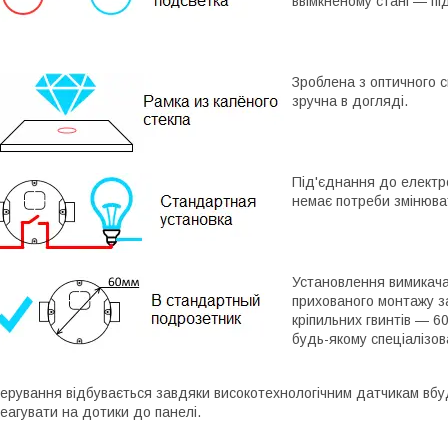
ввімкненому стані — пі
Зроблена з оптичного с
зручна в догляді.
Під'єднання до електр
немає потреби змінюва
Установлення вимикача
прихованого монтажу з
кріпильних гвинтів — 6
будь-якому спеціалізов
ерування відбувається завдяки високотехнологічним датчикам вбуд
еагувати на дотики до панелі.