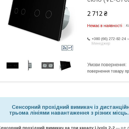
2 712 ₴
Немає в наявності
К
+380 (66) 272-82-24
Менеджер
повернення товару п
Сенсорний прохідний вимикач із дистанцій
трьома лініями навантаження з різних місць
Сенсорний прохідний вимикач
на три каналу Livolo 2-2
— це д