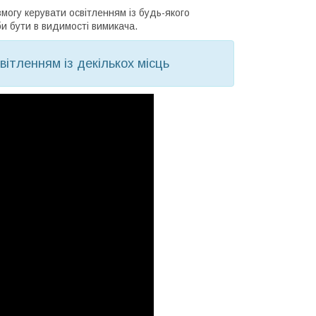
могу керувати освітленням із будь-якого
би бути в видимості вимикача.
вітленням із декількох місць