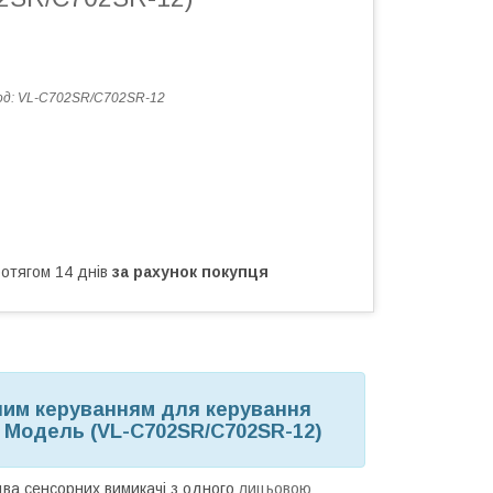
од:
VL-C702SR/C702SR-12
ротягом 14 днів
за рахунок покупця
ним керуванням для керування
. Модель (VL-C702SR/C702SR-12)
ва сенсорних вимикачі з одного
лицьовою