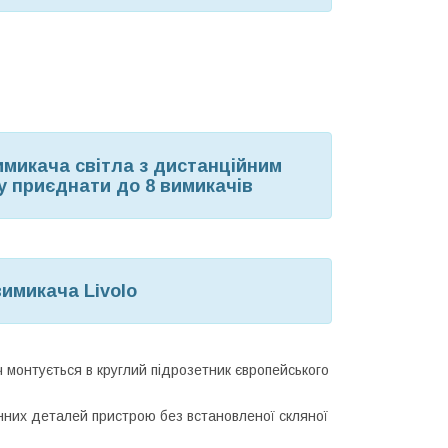
имикача світла з дистанційним
у приєднати до 8 вимикачів
имикача Livolo
 монтується в круглий підрозетник європейського
нних деталей пристрою без встановленої скляної