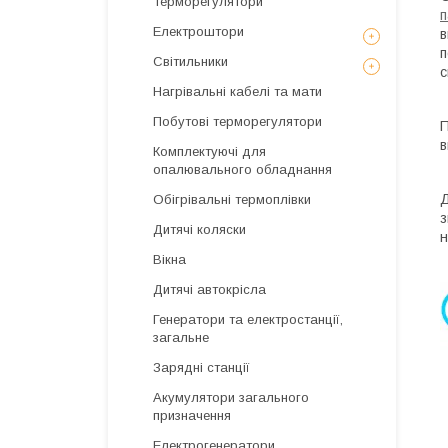
Терморегулятори
Електроштори
в
п
Світильники
с
Нагрівальні кабелі та мати
Побутові терморегулятори
П
в
Комплектуючі для
опалювального обладнання
Д
Обігрівальні термоплівки
з
Дитячі коляски
н
Вікна
Дитячі автокрісла
Генератори та електростанції,
загальне
Зарядні станції
Акумулятори загального
призначення
Електрогенератори