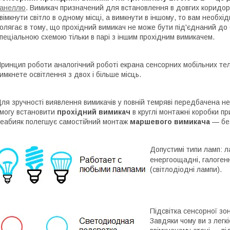
панеллю
. Вимикач призначений для встановлення в довгих коридора
вімкнути світло в одному місці, а вимкнути в іншому, то вам необх
олягає в тому, що прохідний вимикач не може бути під'єднаний до 
пеціальною схемою тільки в парі з іншим прохідним вимикачем.
ринцип роботи аналогічний роботі екрана сенсорних мобільних те
имкнете освітлення з двох і більше місць.
ля зручності виявлення вимикачів у повній темряві передбачена не
могу встановити
прохідний вимикач
в
круглі
монтажні коробки при
еабияк полегшує самостійний монтаж
маршевого вимикача
— без
Допустимі типи ламп: 
енергоощадні, галоген
(світлодіодні лампи).
Підсвітка сенсорної зон
Завдяки чому ви з легк