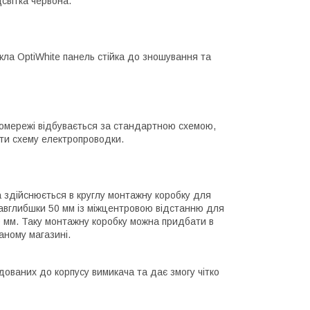
дсвітка червона.
кла OptiWhite панель стійка до зношування та
омережі відбувається за стандартною схемою,
ти схему електропроводки.
 здійснюється в круглу монтажну коробку для
авглибшки 50 мм із міжцентровою відстанню для
0 мм. Таку монтажну коробку можна придбати в
аному магазині.
ованих до корпусу вимикача та дає змогу чітко