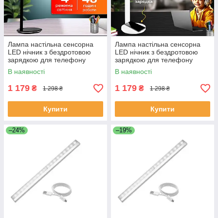
Лампа настільна сенсорна
Лампа настільна сенсорна
LED нічник з бездротовою
LED нічник з бездротовою
зарядкою для телефону
зарядкою для телефону
годинника навушників BTJ-
годинника навушників BTJ-
В наявності
В наявності
T300
T300
1 179
1 179
₴
₴
1 298 ₴
1 298 ₴
Купити
Купити
–24%
–19%