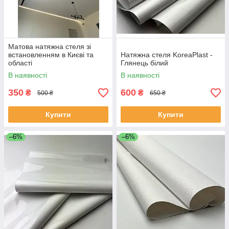
Матова натяжна стеля зі
встановленням в Києві та
Натяжна стеля KoreaPlast -
області
Глянець білий
В наявності
В наявності
350
600
₴
₴
500 ₴
650 ₴
Купити
Купити
–6%
–6%