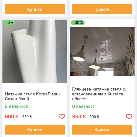
Купити
Купити
–8%
–30%
Глянцева натяжна стеля зі
Натяжна стеля KoreaPlast -
встановленням в Києві та
Сатин білий
області
В наявності
В наявності
600
350
₴
₴
650 ₴
500 ₴
Купити
Купити