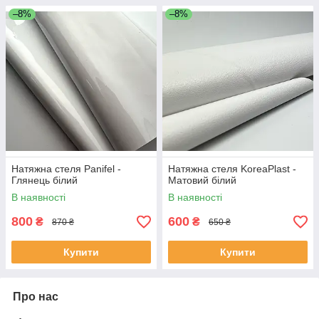
–8%
–8%
Натяжна стеля Panifel -
Натяжна стеля KoreaPlast -
Глянець білий
Матовий білий
В наявності
В наявності
800
600
₴
₴
870 ₴
650 ₴
Купити
Купити
Про нас