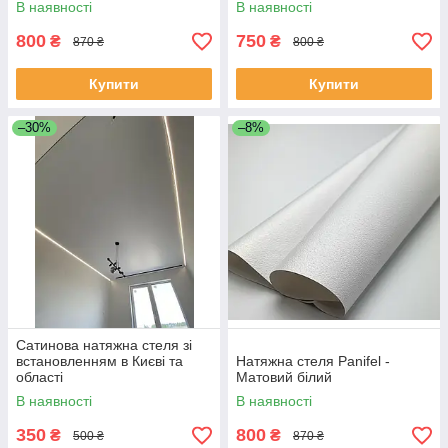
В наявності
В наявності
800
750
₴
₴
870 ₴
800 ₴
Купити
Купити
–30%
–8%
Сатинова натяжна стеля зі
встановленням в Києві та
Натяжна стеля Panifel -
області
Матовий білий
В наявності
В наявності
350
800
₴
₴
500 ₴
870 ₴