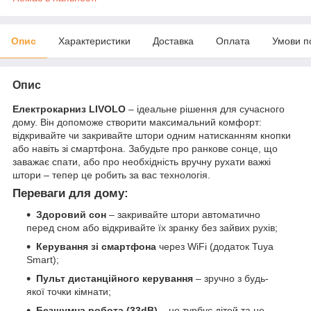
Опис
Характеристики
Доставка
Оплата
Умови п
Опис
Електрокарниз LIVOLO
– ідеальне рішення для сучасного
дому. Він допоможе створити максимальний комфорт:
відкривайте чи закривайте штори одним натисканням кнопки
або навіть зі смартфона. Забудьте про ранкове сонце, що
заважає спати, або про необхідність вручну рухати важкі
штори – тепер це робить за вас технологія.
Переваги для дому:
Здоровий сон
– закривайте штори автоматично
перед сном або відкривайте їх зранку без зайвих рухів;
Керування зі смартфона
через WiFi (додаток Tuya
Smart);
Пульт дистанційного керування
– зручно з будь-
якої точки кімнати;
Безшумна робота (33dB)
– не турбує дітей та не