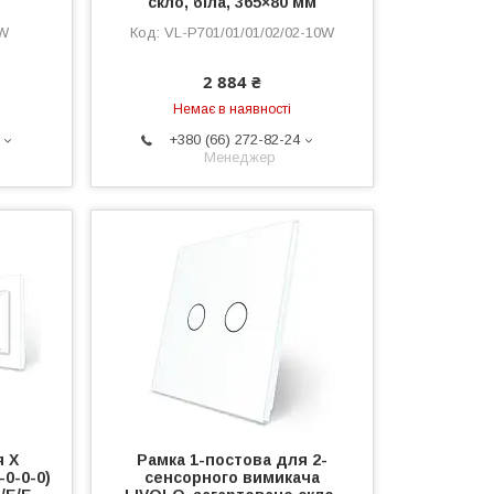
скло, біла, 365×80 мм
6W
VL-P701/01/01/02/02-10W
2 884 ₴
Немає в наявності
+380 (66) 272-82-24
Менеджер
я Х
Рамка 1-постова для 2-
-0-0-0)
сенсорного вимикача