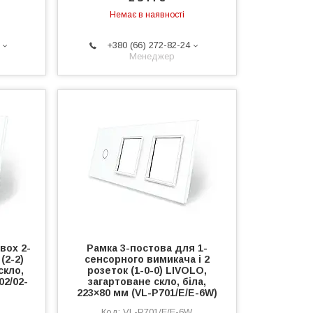
Немає в наявності
+380 (66) 272-82-24
Менеджер
вох 2-
Рамка 3-постова для 1-
(2-2)
сенсорного вимикача і 2
скло,
розеток (1-0-0) LIVOLO,
02/02-
загартоване скло, біла,
223×80 мм (VL-P701/E/E-6W)
VL-P701/E/E-6W