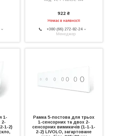
922 ₴
Немає в наявності
+380 (66) 272-82-24
Менеджер
я 1-
Рамка 5-постова для трьох
 2-
1-сенсорних та двох 2-
2-1-2)
сенсорних вимикачів (1-1-1-
скло,
2-2) LIVOLO, загартоване