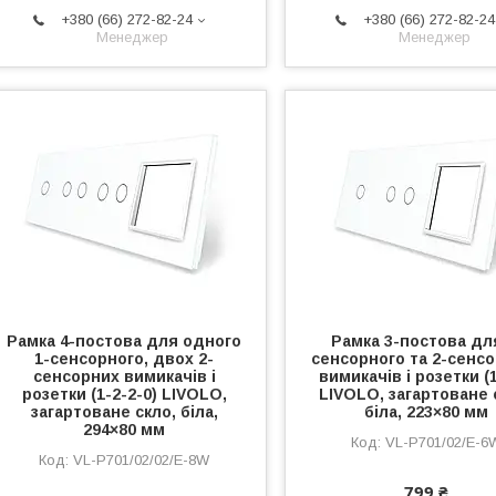
+380 (66) 272-82-24
+380 (66) 272-82-24
Менеджер
Менеджер
Рамка 4-постова для одного
Рамка 3-постова дл
1-сенсорного, двох 2-
сенсорного та 2-сенс
сенсорних вимикачів і
вимикачів і розетки (1
розетки (1-2-2-0) LIVOLO,
LIVOLO, загартоване 
загартоване скло, біла,
біла, 223×80 мм
294×80 мм
VL-P701/02/E-6
VL-P701/02/02/E-8W
799 ₴