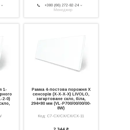
+380 (66) 272-82-24
Менеджер
я 1-
Рамка 4-постова порожня Х
орного
сенсорів (Х-Х-Х-Х) LIVOLO,
-2-0)
загартоване скло, біла,
скло,
294×80 мм (VL-P700/00/00/00-
8W)
W
C7-CX/CX/CX/CX-11
2 344 ₴