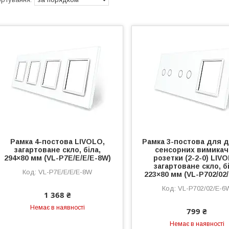
Рамка 4-постова LIVOLO,
Рамка 3-постова для д
загартоване скло, біла,
сенсорних вимикачі
294×80 мм (VL-P7E/E/E/E-8W)
розетки (2-2-0) LIV
загартоване скло, бі
VL-P7E/E/E/E-8W
223×80 мм (VL-P702/02
VL-P702/02/E-6
1 368 ₴
Немає в наявності
799 ₴
Немає в наявності