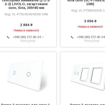
сенсорних вимикачів (1-1-2-
біла скло (VL-P700/E/E
2-2) LIVOLO, загартоване
10W)
скло, біла, 365×80 мм
VL-P700/E/E/E/E-
VL-P701/01/02/02/02-10W
3 056 ₴
2 884 ₴
Немає в наявності
Немає в наявності
+380 (66) 272-82-24
+380 (66) 272-82-24
Менеджер
Менеджер