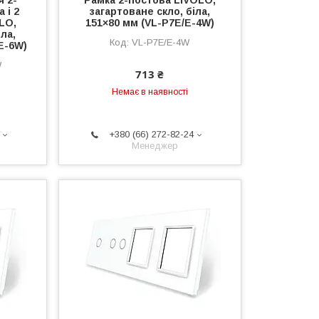
я 2-
Рамка 2-постова LIVOLO,
 і 2
загартоване скло, біла,
OLO,
151×80 мм (VL-P7E/E-4W)
ла,
VL-P7E/E-4W
E-6W)
W
713 ₴
Немає в наявності
+380 (66) 272-82-24
Менеджер