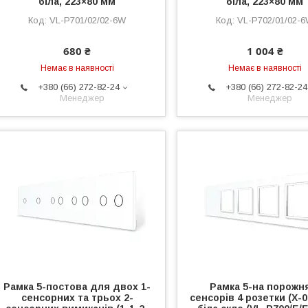
біла, 223×80 мм
біла, 223×80 мм
VL-P701/02/02-6W
VL-P702/01/02-
680 ₴
1 004 ₴
Немає в наявності
Немає в наявності
+380 (66) 272-82-24
+380 (66) 272-82-24
Менеджер
Менеджер
Рамка 5-постова для двох 1-
Рамка 5-на порожн
сенсорних та трьох 2-
сенсорів 4 розетки (Х-0