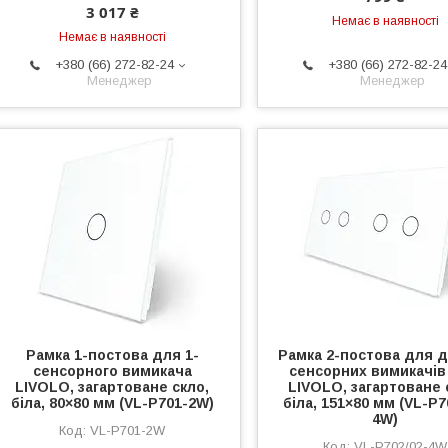
3 017 ₴
Немає в наявності
Немає в наявності
+380 (66) 272-82-24
+380 (66) 272-82-24
Менеджер
Менеджер
Рамка 1-постова для 1-
Рамка 2-постова для д
сенсорного вимикача
сенсорних вимикачів 
LIVOLO, загартоване скло,
LIVOLO, загартоване 
біла, 80×80 мм (VL-P701-2W)
біла, 151×80 мм (VL-P7
4W)
VL-P701-2W
VL-P702/02-4W