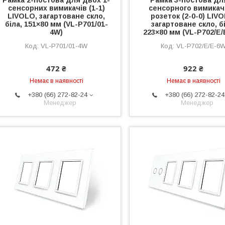
Рамка 2-постова для двох 1-
Рамка 3-постова дл
сенсорних вимикачів (1-1)
сенсорного вимикача
LIVOLO, загартоване скло,
розеток (2-0-0) LIV
біла, 151×80 мм (VL-P701/01-
загартоване скло, бі
4W)
223×80 мм (VL-P702/E/
VL-P701/01-4W
VL-P702/E/E-6
472 ₴
922 ₴
Немає в наявності
Немає в наявності
+380 (66) 272-82-24
+380 (66) 272-82-24
Менеджер
Менеджер