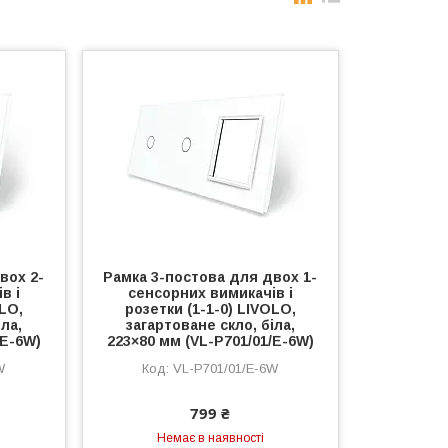
вох 2-
Рамка 3-постова для двох 1-
в і
сенсорних вимикачів і
OLO,
розетки (1-1-0) LIVOLO,
ла,
загартоване скло, біла,
/E-6W)
223×80 мм (VL-P701/01/E-6W)
W
VL-P701/01/E-6W
799 ₴
Немає в наявності