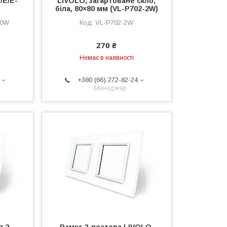
/E/E-
LIVOLO, загартоване скло,
біла, 80×80 мм (VL-P702-2W)
10W
VL-P702-2W
270 ₴
Немає в наявності
+380 (66) 272-82-24
Менеджер