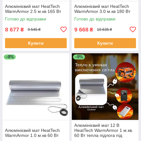
Алюмінієвий мат HeatTech
Алюмінієвий мат HeatTech
WarmArmor 2.5 м.кв 165 Вт
WarmArmor 3.0 м.кв 180 Вт
Готово до відправки
Готово до відправки
8 677
9 668
₴
₴
9 545 ₴
10 635 ₴
Купити
Купити
–9%
–9%
Алюмінієвий мат 12 В
Алюмінієвий мат HeatTech
HeatTech WarmArmor 1 м.кв.
WarmArmor 1.0 м.кв 60 Вт
60 Вт тепла підлога під
ламінат паркет дошку без