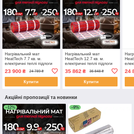
Нагрівальний мат
Нагрівальний мат
Нагр
HeatTech 7.7 кв. м.
HeatTech 12.7 кв. м.
Heat
електричні теплі підлоги
електричні теплі підлоги
елек
гріючі мати для підлоги
гріючі мати для підлоги
грію
23 900
35 862
24 
₴
₴
24 789 ₴
36 848 ₴
Купити
Купити
Акційні пропозиції та новинки
–12%
–9%