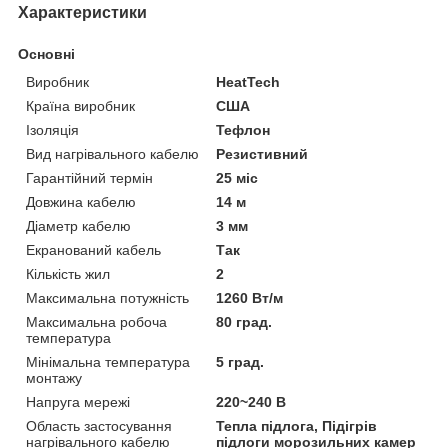
Характеристики
Основні
Виробник
HeatTech
Країна виробник
США
Ізоляція
Тефлон
Вид нагрівального кабелю
Резистивний
Гарантійний термін
25 міс
Довжина кабелю
14 м
Діаметр кабелю
3 мм
Екранований кабель
Так
Кількість жил
2
Максимальна потужність
1260 Вт/м
Максимальна робоча
80 град.
температура
Мінімальна температура
5 град.
монтажу
Напруга мережі
220~240 В
Область застосування
Тепла підлога, Підігрів
нагрівального кабелю
підлоги морозильних камер