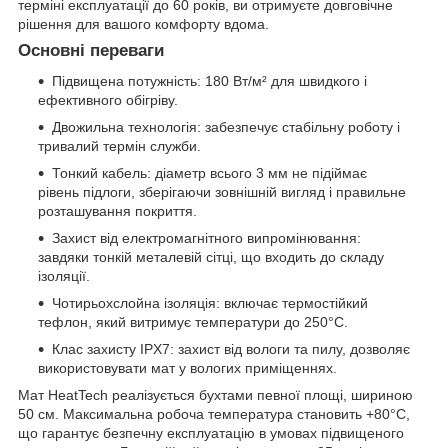
терміні експлуатації до 60 років, ви отримуєте довговічне
рішення для вашого комфорту вдома.
Основні переваги
Підвищена потужність: 180 Вт/м² для швидкого і
ефективного обігріву.
Двожильна технологія: забезпечує стабільну роботу і
тривалий термін служби.
Тонкий кабель: діаметр всього 3 мм не підіймає
рівень підлоги, зберігаючи зовнішній вигляд і правильне
розташування покриття.
Захист від електромагнітного випромінювання:
завдяки тонкій металевій сітці, що входить до складу
ізоляції.
Чотирьохслойна ізоляція: включає термостійкий
тефлон, який витримує температури до 250°C.
Клас захисту IPX7: захист від вологи та пилу, дозволяє
використовувати мат у вологих приміщеннях.
Мат HeatTech реалізується бухтами певної площі, шириною
50 см. Максимальна робоча температура становить +80°C,
що гарантує безпечну експлуатацію в умовах підвищеного