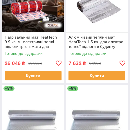
Нагрівальний мат HeatTech
Алюмінієвий теплий мат
9.9 кв. м. електричні теплі
HeatTech 1.5 кв. для електро
підлоги гріючі мати для
теплої підлоги в будинку
підлоги
алюмінієві нагрівальні мати
Готово до відправки
Готово до відправки
26 046
7 632
₴
₴
29 552 ₴
8 396 ₴
Купити
Купити
–9%
–9%