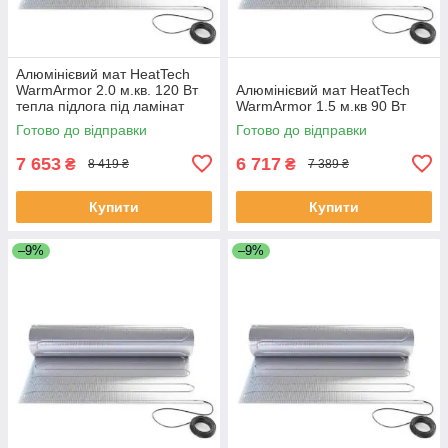
Алюмінієвий мат HeatTech
WarmArmor 2.0 м.кв. 120 Вт
Алюмінієвий мат HeatTech
тепла підлога під ламінат
WarmArmor 1.5 м.кв 90 Вт
лінолеум паркет без стяжки
Готово до відправки
Готово до відправки
7 653
6 717
₴
₴
8 419 ₴
7 389 ₴
Купити
Купити
–9%
–9%