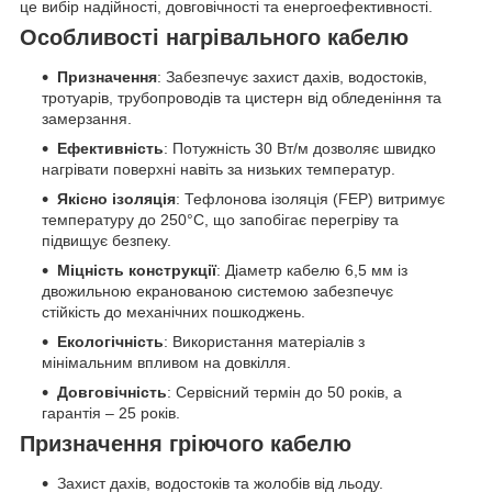
це вибір надійності, довговічності та енергоефективності.
Особливості нагрівального кабелю
Призначення
: Забезпечує захист дахів, водостоків,
тротуарів, трубопроводів та цистерн від обледеніння та
замерзання.
Ефективність
: Потужність 30 Вт/м дозволяє швидко
нагрівати поверхні навіть за низьких температур.
Якісно ізоляція
: Тефлонова ізоляція (FEP) витримує
температуру до 250°C, що запобігає перегріву та
підвищує безпеку.
Міцність конструкції
: Діаметр кабелю 6,5 мм із
двожильною екранованою системою забезпечує
стійкість до механічних пошкоджень.
Екологічність
: Використання матеріалів з
мінімальним впливом на довкілля.
Довговічність
: Сервісний термін до 50 років, а
гарантія – 25 років.
Призначення гріючого кабелю
Захист дахів, водостоків та жолобів від льоду.