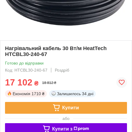
Нагрівальний кабель 30 Вт/м HeatTech
HTCBL30-240-67
Готово до відправки
Код: HTCBL30-240-67
Роздріб
17 102
₴
18 812 ₴
Економія
1710 ₴
Залишилось
34 дні
Купити
або
Купити з