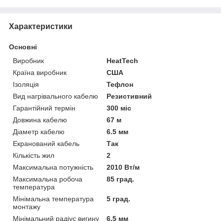
Характеристики
Основні
Виробник
HeatTech
Країна виробник
США
Ізоляція
Тефлон
Вид нагрівального кабелю
Резистивний
Гарантійний термін
300 міс
Довжина кабелю
67 м
Діаметр кабелю
6.5 мм
Екранований кабель
Так
Кількість жил
2
Максимальна потужність
2010 Вт/м
Максимальна робоча
85 град.
температура
Мінімальна температура
5 град.
монтажу
Мінімальний радіус вигину
6.5 мм