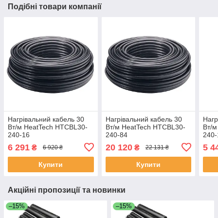
Подібні товари компанії
Нагрівальний кабель 30
Нагрівальний кабель 30
Нагр
Вт/м HeatTech HTCBL30-
Вт/м HeatTech HTCBL30-
Вт/м
240-16
240-84
240-
6 291
20 120
5 4
₴
₴
6 920 ₴
22 131 ₴
Купити
Купити
Акційні пропозиції та новинки
–15%
–15%