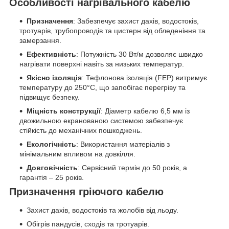
Особливості нагрівального кабелю
Призначення
: Забезпечує захист дахів, водостоків,
тротуарів, трубопроводів та цистерн від обледеніння та
замерзання.
Ефективність
: Потужність 30 Вт/м дозволяє швидко
нагрівати поверхні навіть за низьких температур.
Якісно ізоляція
: Тефлонова ізоляція (FEP) витримує
температуру до 250°C, що запобігає перегріву та
підвищує безпеку.
Міцність конструкції
: Діаметр кабелю 6,5 мм із
двожильною екранованою системою забезпечує
стійкість до механічних пошкоджень.
Екологічність
: Використання матеріалів з
мінімальним впливом на довкілля.
Довговічність
: Сервісний термін до 50 років, а
гарантія – 25 років.
Призначення гріючого кабелю
Захист дахів, водостоків та жолобів від льоду.
Обігрів пандусів, сходів та тротуарів.