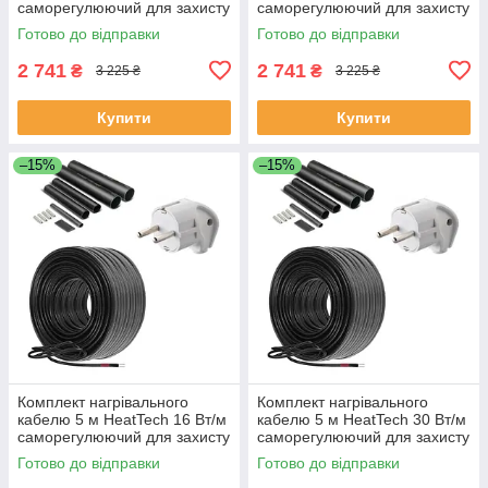
саморегулюючий для захисту
саморегулюючий для захисту
труб водостоку даху
водостоку покрівлі труб
Готово до відправки
Готово до відправки
2 741
2 741
₴
₴
3 225 ₴
3 225 ₴
Купити
Купити
–15%
–15%
Комплект нагрівального
Комплект нагрівального
кабелю 5 м HeatTech 16 Вт/м
кабелю 5 м HeatTech 30 Вт/м
саморегулюючий для захисту
саморегулюючий для захисту
водопроводу дахів труб
покрівлі труб водостоку
Готово до відправки
Готово до відправки
водостоку