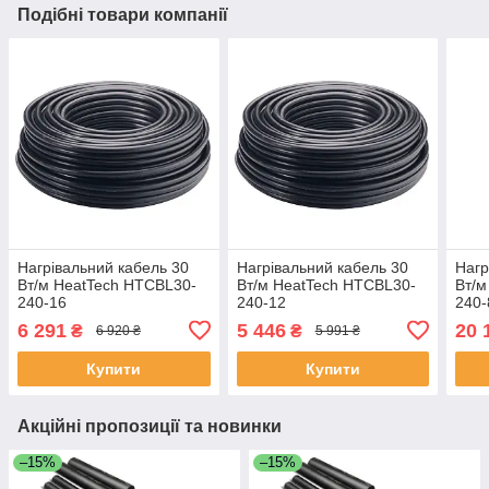
Подібні товари компанії
Нагрівальний кабель 30
Нагрівальний кабель 30
Нагр
Вт/м HeatTech HTCBL30-
Вт/м HeatTech HTCBL30-
Вт/м
240-16
240-12
240-
6 291
5 446
20 
₴
₴
6 920 ₴
5 991 ₴
Купити
Купити
Акційні пропозиції та новинки
–15%
–15%