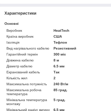
Характеристики
Основні
Виробник
HeatTech
Країна виробник
США
Ізоляція
Тефлон
Вид нагрівального кабелю
Резистивний
Гарантійний термін
300 міс
Довжина кабелю
8 м
Діаметр кабелю
6.5 мм
Екранований кабель
Так
Кількість жил
2
Максимальна потужність
240 Вт/м
Максимальна робоча
85 град.
температура
Мінімальна температура
5 град.
монтажу
Мінімальний радіус вигину
6.5 мм