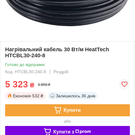
Нагрівальний кабель 30 Вт/м HeatTech
HTCBL30-240-8
Готово до відправки
Код: HTCBL30-240-8
Роздріб
5 323
₴
5 855 ₴
Економія
532 ₴
Залишилось
36 днів
Купити
або
Купити з