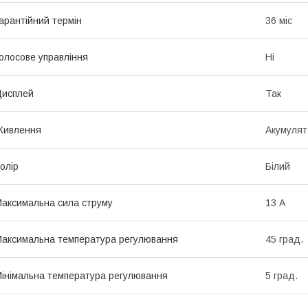
арантійний термін
36 міс
олосове управління
Ні
Дисплей
Так
Живлення
Акумулят
олір
Білий
аксимальна сила струму
13 А
аксимальна температура регулювання
45 град.
інімальна температура регулювання
5 град.