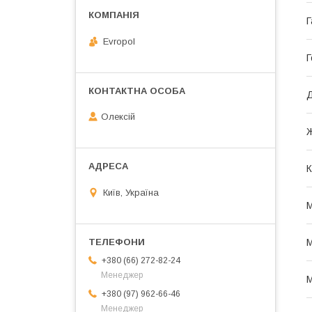
Г
Evropol
Г
Олексій
К
Київ, Україна
М
М
+380 (66) 272-82-24
Менеджер
М
+380 (97) 962-66-46
Менеджер