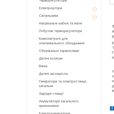
Терморегулятори
Електроштори
Світильники
Нагрівальні кабелі та мати
Побутові терморегулятори
я
р
Комплектуючі для
К
опалювального обладнання
Т
Обігрівальні термоплівки
П
п
Дитячі коляски
Вікна
У
Дитячі автокрісла
з
н
Генератори та електростанції,
д
загальне
в
Зарядні станції
Акумулятори загального
призначення
Електрогенератори