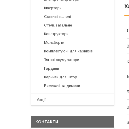
Х
Інвертори
Сонячні панелі
Стелі, загальне
Конструктори
Мольберти
В
Комплектуючі для карнизів
Тягові акумулятори
К
Гардини
І
Карнизи для штор
Вимикачі та димери
Б
Акції
В
КОНТАКТИ
В