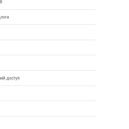
 В
длога
ий доступ