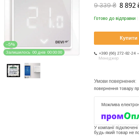
8 892 
9 339 ₴
Готово до відправки
Купити
–5%
Залишилось
0
0
днів
0
0
0
0
0
0
+380 (66) 272-82-24
Менеджер
повернення товару п
У компанії підключені
будь-який товар не п