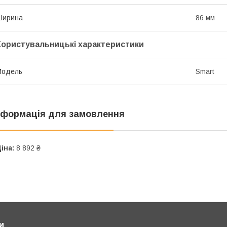
Ширина
86 мм
Користувальницькі характеристики
Мoдель
Smart
нформація для замовлення
іна:
8 892 ₴
и