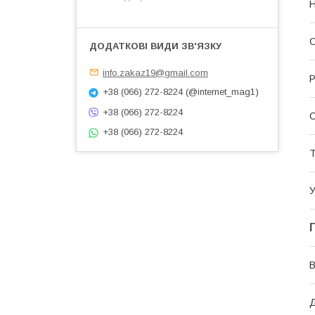
Н
О
info.zakaz19@gmail.com
Р
+38 (066) 272-8224 (@internet_mag1)
+38 (066) 272-8224
+38 (066) 272-8224
Т
У
В