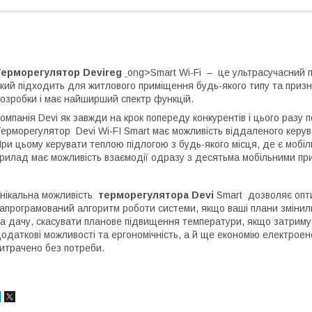
Терморегулятор
Devireg
ong>Smart Wi-Fi ‒ це ультрасучасний п
кий підходить для житлового приміщення будь-якого типу та призн
озробки і має найширший спектр функцій.
омпанія Devi як завжди на крок попереду конкурентів і цього разу 
ерморегулятор Devi Wi-FI Smart має можливість віддаленого керув
ри цьому керувати теплою підлогою з будь-якого місця, де є мобільн
рилад має можливість взаємодії одразу з десятьма мобільними п
нікальна можливість
терморегулятора Devi
Smart дозволяє опти
апрограмований алгоритм роботи системи, якщо ваші плани змінили
а дачу, скасувати планове підвищення температури, якщо затримує
одаткові можливості та ергономічність, а й ще економію електроен
итрачено без потреби.