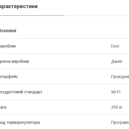
арактеристики
Основні
иробник
Devi
раїна виробник
Данія
нтерфейс
Провідн
ездротовий стандарт
Wi-Fi
ага
200 кг
ид терморегулятора
Програм