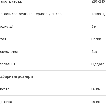
апруга мережі
220~240
бласть застосування терморегулятора
Тепла пі
адіус дії
3 м
Стан
Новий
ермозахист
Так
правління
Віддален
Габаритні розміри
исота
86 мм
Довжина
86 мм