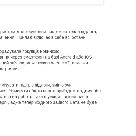
ристрій для керування системою тепла підлога,
ачення. Прилад включає в себе всі останні
порадувала покупців новинкою.
ання через смартфон на базі Android або IOS .
ий зв'язок, може кожен член сім'ї, оскільки
ристроями.
мізувати підігрів підлоги, змінюючи
ся. Увімкнути обігрів перед приїздом додому або
теся на роботі. Така функція – це не лише
ергії, адже тепер жодного зайвого Вата не буде