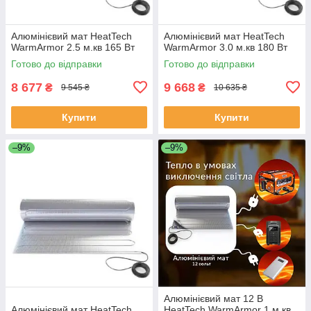
Алюмінієвий мат HeatTech
Алюмінієвий мат HeatTech
WarmArmor 2.5 м.кв 165 Вт
WarmArmor 3.0 м.кв 180 Вт
Готово до відправки
Готово до відправки
8 677
9 668
₴
₴
9 545 ₴
10 635 ₴
Купити
Купити
–9%
–9%
Алюмінієвий мат 12 В
Алюмінієвий мат HeatTech
HeatTech WarmArmor 1 м.кв.