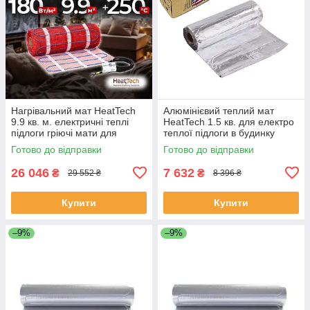
Нагрівальний мат HeatTech
Алюмінієвий теплий мат
9.9 кв. м. електричні теплі
HeatTech 1.5 кв. для електро
підлоги гріючі мати для
теплої підлоги в будинку
підлоги
алюмінієві нагрівальні мати
Готово до відправки
Готово до відправки
26 046
7 632
₴
₴
29 552 ₴
8 396 ₴
Купити
Купити
–9%
–9%