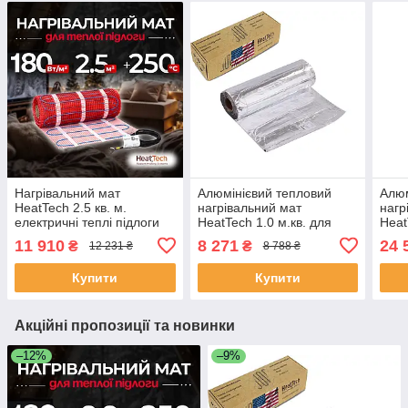
Нагрівальний мат
Алюмінієвий тепловий
Алюм
HeatTech 2.5 кв. м.
нагрівальний мат
нагр
електричні теплі підлоги
HeatTech 1.0 м.кв. для
Heat
гріючі мати для підлоги
теплої електричної
тепл
11 910
8 271
24 
₴
₴
12 231 ₴
8 788 ₴
підлоги підігрів підлоги
підл
Купити
Купити
Акційні пропозиції та новинки
–12%
–9%