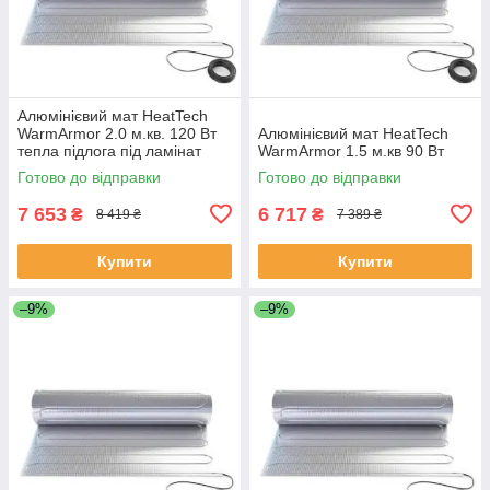
Алюмінієвий мат HeatTech
WarmArmor 2.0 м.кв. 120 Вт
Алюмінієвий мат HeatTech
тепла підлога під ламінат
WarmArmor 1.5 м.кв 90 Вт
лінолеум паркет без стяжки
Готово до відправки
Готово до відправки
7 653
6 717
₴
₴
8 419 ₴
7 389 ₴
Купити
Купити
–9%
–9%