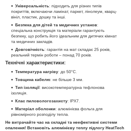
Універсальність
: підходить для різних типів
покриттів, включаючи ламінат, паркет, лінолеум, кварц-
вініл, пластик, дошку та інші.
Безпека для дітей та медичних установ
:
спеціальна конструкція та матеріали гарантують
безпеку, що робить його ідеальним для дитячих кімнат
та медичних закладів.
Довговічність
: гарантія на мат складає 25 років,
реальний термін роботи – понад 70 років.
Технічні характеристики:
Температура нагріву
: до 50°C.
Товщина кабелю
: не більше 3 мм.
Тип ізоляції
: високотемпературна тефлонова
ізоляція.
Клас пиловологозахисту
: IPX7.
Матеріал оболонки
: алюмінієва фольга для
рівномірного розподілу тепла.
Не витрачайте час на складні та неефективні системи
опалення! Встановіть алюмінієву теплу підлогу HeatTech