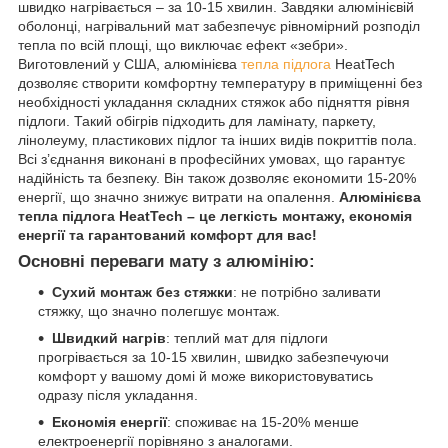
швидко нагрівається – за 10-15 хвилин. Завдяки алюмінієвій
оболонці, нагрівальний мат забезпечує рівномірний розподіл
тепла по всій площі, що виключає ефект «зебри».
Виготовлений у США, алюмінієва
тепла підлога
HeatTech
дозволяє створити комфортну температуру в приміщенні без
необхідності укладання складних стяжок або підняття рівня
підлоги. Такий обігрів підходить для ламінату, паркету,
лінолеуму, пластикових підлог та інших видів покриттів пола.
Всі з’єднання виконані в професійних умовах, що гарантує
надійність та безпеку. Він також дозволяє економити 15-20%
енергії, що значно знижує витрати на опалення.
Алюмінієва
тепла підлога HeatTech – це легкість монтажу, економія
енергії та гарантований комфорт для вас!
Основні переваги мату з алюмінію:
Сухий монтаж без стяжки
: не потрібно заливати
стяжку, що значно полегшує монтаж.
Швидкий нагрів
: теплий мат для підлоги
прогрівається за 10-15 хвилин, швидко забезпечуючи
комфорт у вашому домі й може використовуватись
одразу після укладання.
Економія енергії
: споживає на 15-20% менше
електроенергії порівняно з аналогами.