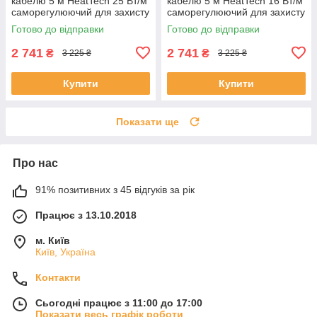
кабелю 5 м HeatTech 25 Вт/м
кабелю 5 м HeatTech 16 Вт/м
саморегулюючий для захисту
саморегулюючий для захисту
водостоку покрівлі труб
водопроводу дахів труб
Готово до відправки
Готово до відправки
водостоку
2 741
2 741
₴
₴
3 225 ₴
3 225 ₴
Купити
Купити
Показати ще
Про нас
91% позитивних з 45 відгуків за рік
Працює з 13.10.2018
м. Київ
Київ, Україна
Контакти
Сьогодні працює з 11:00 до 17:00
Показати весь графік роботи