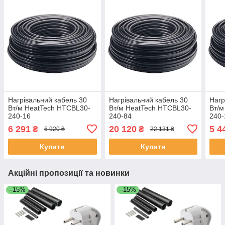
Нагрівальний кабель 30
Нагрівальний кабель 30
Нагр
Вт/м HeatTech HTCBL30-
Вт/м HeatTech HTCBL30-
Вт/м
240-16
240-84
240-
6 291
20 120
5 4
₴
₴
6 920 ₴
22 131 ₴
Купити
Купити
Акційні пропозиції та новинки
–15%
–15%