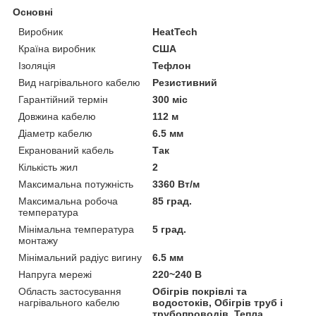
Основні
Виробник
HeatTech
Країна виробник
США
Ізоляція
Тефлон
Вид нагрівального кабелю
Резистивний
Гарантійний термін
300 міс
Довжина кабелю
112 м
Діаметр кабелю
6.5 мм
Екранований кабель
Так
Кількість жил
2
Максимальна потужність
3360 Вт/м
Максимальна робоча
85 град.
температура
Мінімальна температура
5 град.
монтажу
Мінімальний радіус вигину
6.5 мм
Напруга мережі
220~240 В
Область застосування
Обігрів покрівлі та
нагрівального кабелю
водостоків, Обігрів труб і
трубопроводів, Тепла