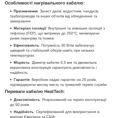
Особливості нагрівального кабелю:
Призначення
: Захист дахів, водостоків, пандусів,
трубопроводів та інших об'єктів від обледеніння та
замерзання.
Матеріал ізоляції
: Внутрішня та зовнішня ізоляція з
тефлону (FEP), що витримує до 250°C, мінімізуючи
ризик перегріву та пожеж.
Ефективність
: Потужність 30 Вт/м забезпечує
швидкий та стабільний обігрів навіть при низьких
температурах.
Міцність
: Діаметр кабелю 6,5 мм та двожильна
екранована конструкція гарантують довговічність і
надійність.
Гарантія
: Виробник надає гарантію на 25 років,
підтверджуючи високу якість та тривалий термін служби.
Переваги кабелю
HeatTech
:
Довговічність
: Розрахований на термін експлуатації
до 50 років.
Надійність
: Сертифікований для використання в
країнах Єврозони та США.