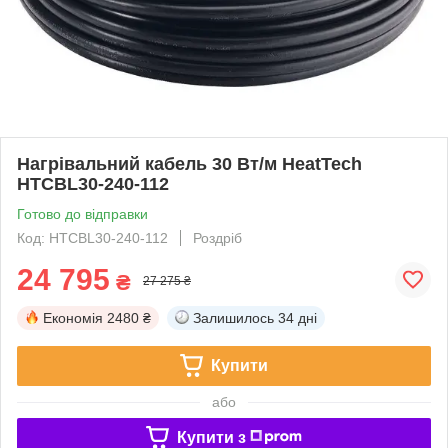
Нагрівальний кабель 30 Вт/м HeatTech
HTCBL30-240-112
Готово до відправки
Код: HTCBL30-240-112
Роздріб
24 795
₴
27 275 ₴
Економія
2480 ₴
Залишилось
34 дні
Купити
або
Купити з