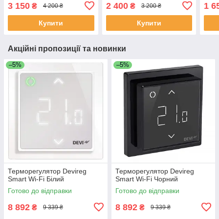
240 для теплої підлоги
теплої підлоги
терм
3 150
2 400
1 6
₴
₴
4 200 ₴
3 200 ₴
регу
Купити
Купити
Акційні пропозиції та новинки
–5%
–5%
Терморегулятор Devireg
Терморегулятор Devireg
Smart Wi-Fi Білий
Smart Wi-Fi Чорний
Готово до відправки
Готово до відправки
8 892
8 892
₴
₴
9 339 ₴
9 339 ₴