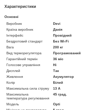
Характеристики
Основні
Виробник
Devi
Країна виробник
Данія
Інтерфейс
Провідний
Бездротовий стандарт
Без Wi-Fi
Вага
200 кг
Вид терморегулятора
Програмований
Гарантійний термін
36 міс
Голосове управління
Ні
Дисплей
Так
Живлення
Акумулятор
Колір
Білий
Максимальна сила струму
13 А
Максимальна
45 град.
температура регулювання
Модель
Opti
Мінімальна температура
5 град.