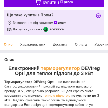
Купити з
Що таке купити з Пром?
Замовлення під захистом
Доступна доставка
Опис
Характеристики
Доставка
Оплата
Умови п
Опис
Електронний
терморегулятор
DEVIreg
Opti для теплої підлоги до 3 кВт
Терморегулятор DEVIreg Opti
– це високоякісний
багатофункціональний пристрій від відомого данського
бренду DEVI, спеціально розроблений для ефективного
керування електричною
теплою підлогою
потужністю до 3
кВт.
Завдяки сучасним технологіям та відповідності
стандартам Eco design цей терморегулятор забезпечує