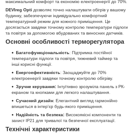
максимальний комфорт та економію електроенергії до 70%.
DEVIreg Opti
дозволяє точно налаштувати обігрів у вашому
будинку, забезпечуючи індивідуально комфортний
температурний режим для кожного приміщення. Це
досягається завдяки точному контролю температури підлоги
та повітря за допомогою вбудованих та виносних датчиків.
Основні особливості терморегулятора
Багатофункціональність
: Підтримка постійної
температури підлоги та повітря, тижневий таймер та
інші корисні функції.
Енергоефективність
: Заощаджуйте до 70%
електроенергії завдяки точному контролю обігріву.
Зручне керування:
Інтуїтивно зрозуміла панель з РК-
екраном та кнопками для легкого налаштування.
Сучасний дизайн
: Елегантний вигляд гармонійно
впишеться в інтер'єр будь-якого приміщення.
Надійність та безпека:
Високоякісні компоненти та
захист IP21 для тривалої та безпечної експлуатації.
Технічні характеристики