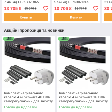
7.4м.кв) FE/K30-1865
5.5м.кв) FE/K30-1365
21.6
13 705
10 706
30 
₴
₴
15 076 ₴
11 777 ₴
Купити
Купити
Акційні пропозиції та новинки
–15%
–15%
Комплект нагрівального
Комплект нагрівального
кабелю 4 м Schwarz 40 Вт/м
кабелю 4 м Schwarz 16 Вт/м
саморегулюючий для захисту
саморегулюючий для захисту
покрівлі труб водостоку
покрівлі труб водостоку
Готово до відправки
Готово до відправки