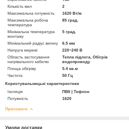
Кількість жил
2
Максимальна потужність
1620 Вт/м
Максимальна робоча
85 град.
температура
Мінімальна температура
5 град.
монтажу
Мінімальний радіус вигину
6.5 мм
Напруга мережі
220~240 В
Область застосування
Тепла підлога, Обігрів
нагрівального кабелю
водопроводу
Площа обігріву
5.4 кв.м
Частота
50 Гц
Користувальницькі характеристики
Ізоляція
ПВХ | Тефлон
Потужність
1620
Приховати
Умови доставки