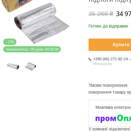
34 9
35 268 ₴
Готово до відправки
–1%
Купити
Залишилось
0
0
днів
0
0
0
0
0
0
+380 (66) 272-82-24
Менеджер
повернення товару п
У компанії підключені