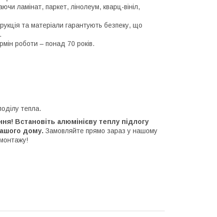
аючи ламінат, паркет, лінолеум, кварц-вініл,
трукція та матеріали гарантують безпеку, що
.
ермін роботи – понад 70 років.
поділу тепла.
ння! Встановіть алюмінієву теплу підлогу
вашого дому.
Замовляйте прямо зараз у нашому
 монтажу!