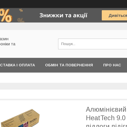
газин
роніки та
СТАВКА І ОПЛАТА
ОБМІН ТА ПОВЕРНЕННЯ
ПРО НАС
Алюмінієвий
HeatTech 9.0
підлоги підіг