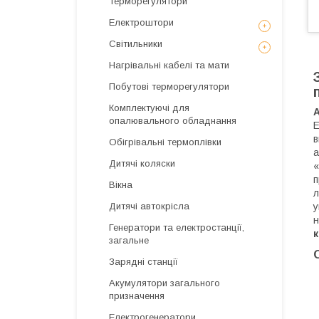
Терморегулятори
Електроштори
Світильники
Нагрівальні кабелі та мати
Побутові терморегулятори
Комплектуючі для
опалювального обладнання
Е
в
Обігрівальні термоплівки
а
Дитячі коляски
«
п
Вікна
л
у
Дитячі автокрісла
н
Генератори та електростанції,
загальне
Зарядні станції
Акумулятори загального
призначення
Електрогенератори