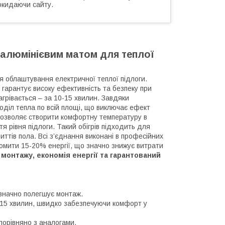
окидаючи сайту.
 алюмінієвим матом для теплої
я облаштування електричної теплої підлоги.
 гарантує високу ефективність та безпеку при
грівається – за 10-15 хвилин. Завдяки
поділ тепла по всій площі, що виключає ефект
озволяє створити комфортну температуру в
я рівня підлоги. Такий обігрів підходить для
риттів пола. Всі з’єднання виконані в професійних
номити 15-20% енергії, що значно знижує витрати
 монтажу, економія енергії та гарантований
 значно полегшує монтаж.
0-15 хвилин, швидко забезпечуючи комфорт у
порівняно з аналогами.