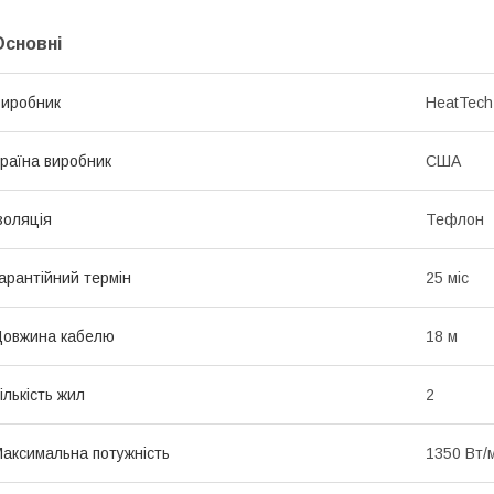
Основні
иробник
HeatTech
раїна виробник
США
золяція
Тефлон
арантійний термін
25 міс
овжина кабелю
18 м
ількість жил
2
аксимальна потужність
1350 Вт/