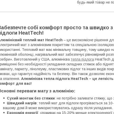
будь-який товар не п
Забезпечте собі комфорт просто та швидко з
підлоги HeatTech!
Алюмінієвий теплий мат HeatTech
– це високоякісне рішення дл
лектричний мат з алюмінієвим покриттям та спеціальною ізоляцією
икористанні. Тепловий мат має мінімальну товщину, тому швидко на
люмінієвій оболонці, нагрівальний мат забезпечує рівномірний роз
зебри». Виготовлений у США, алюмінієва
тепла підлога
HeatTech д
риміщенні без необхідності укладання складних стяжок або піднятт
амінату, паркету, лінолеуму, пластикових підлог та інших видів пок
мовах, що гарантує надійність та безпеку. Він також дозволяє еко
а опалення.
Алюмінієва тепла підлога HeatTech – це легкість
комфорт для вас!
Основні переваги мату з алюмінію:
Сухий монтаж без стяжки
: не потрібно заливати стяжку, що
Швидкий нагрів
: теплий мат для підлоги прогрівається за 1
вашому домі й може використовуватись одразу після укладання.
Економія енергії
: споживає на 15-20% менше електроенергії 