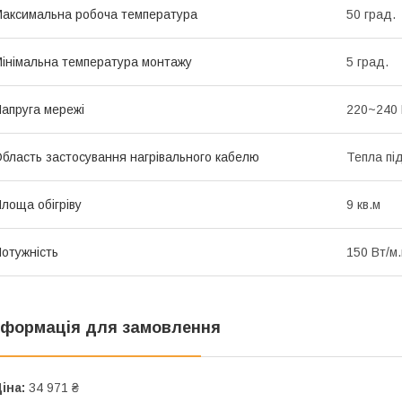
аксимальна робоча температура
50 град.
інімальна температура монтажу
5 град.
апруга мережі
220~240
бласть застосування нагрівального кабелю
Тепла пі
лоща обігріву
9 кв.м
отужність
150 Вт/м.
нформація для замовлення
іна:
34 971 ₴