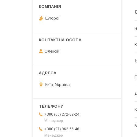
Evropol
В
К
Олексій
І
Г
Київ, Україна
Д
К
+380 (66) 272-82-24
Менеджер
М
+380 (97) 962-66-46
Менеджер