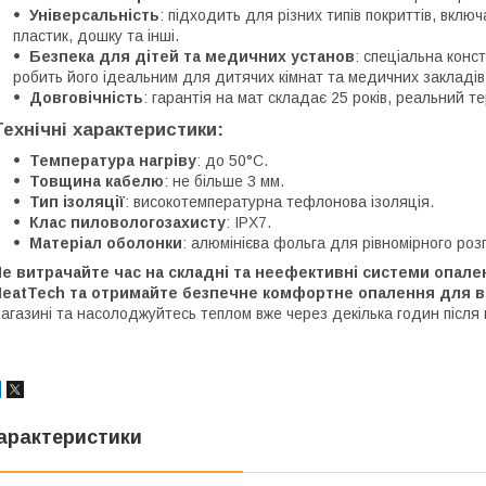
Універсальність
: підходить для різних типів покриттів, включ
пластик, дошку та інші.
Безпека для дітей та медичних установ
: спеціальна конс
робить його ідеальним для дитячих кімнат та медичних закладів
Довговічність
: гарантія на мат складає 25 років, реальний т
Технічні характеристики:
Температура нагріву
: до 50°C.
Товщина кабелю
: не більше 3 мм.
Тип ізоляції
: високотемпературна тефлонова ізоляція.
Клас пиловологозахисту
: IPX7.
Матеріал оболонки
: алюмінієва фольга для рівномірного роз
е витрачайте час на складні та неефективні системи опале
HeatTech та отримайте безпечне комфортне опалення для 
агазині та насолоджуйтесь теплом вже через декілька годин після
арактеристики