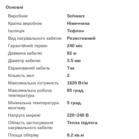
Основні
Виробник
Schwarz
Країна виробник
Німеччина
Ізоляція
Тефлон
Вид нагрівального кабелю
Резистивний
Гарантійний термін
240 міс
Довжина кабелю
82 м
Діаметр кабелю
3.5 мм
Екранований кабель
Так
Кількість жил
2
Максимальна потужність
1620 Вт/м
Максимальна робоча
85 град.
температура
Мінімальна температура
5 град.
монтажу
Напруга мережі
220~240 В
Область застосування
Тепла підлога
нагрівального кабелю
Площа обігріву
8.2 кв.м