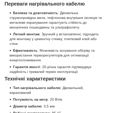
Переваги нагрівального кабелю
Безпека та довговічність
: Двожильна
струмопровідна жила, тефлонова внутрішня ізоляція та
металеве екранування гарантують стійкість до
механічних пошкоджень та ультрафіолету.
Легкий монтаж
: Зручний у встановленні, підходить
для монтажу у цементну стяжку, плитковий клей або
стіни.
Ефективність
: Можливість зонування обігріву та
використання терморегуляторів для оптимізації
енергоспоживання.
Гарантія якості
: 20-річна гарантія підтверджує
надійність і тривалий термін експлуатації.
Технічні характеристики
Тип нагрівального кабелю
: Двожильний,
екранований
Потужність на метр
: 20 Вт/м
Діаметр кабелю
: 3,5 мм
Робоча температура
: 85 °C