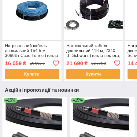
Нагрівальний кабель
Нагрівальний кабель
Нагр
двожильний 154.5 м,
двожильний 118 м, 2340
двож
3060Вт Своє Тепло (тепла
Вт Schwarz (тепла підлога,
Schw
підлога, під плитку,
під плитку, стяжку)
під 
16 059
21 690
14 
₴
₴
16 682 ₴
22 775 ₴
стяжку)
Купити
Купити
Акційні пропозиції та новинки
–15%
–15%