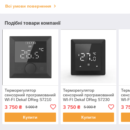
Всі умови повернення
Подібні товари компанії
Терморегулятор
Терморегулятор
Тер
сенсорний програмований
сенсорний програмований
сенс
WI-FI Dekaf DReg S7210
WI-FI Dekaf DReg S7230
WI-F
чорний
чорний
чор
3 750
3 750
3 7
₴
₴
5 000 ₴
5 000 ₴
Купити
Купити