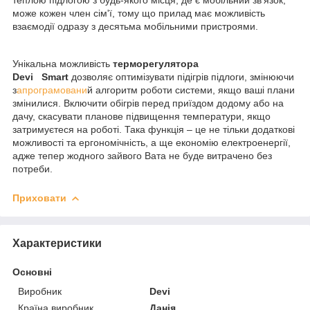
може кожен член сім'ї, тому що прилад має можливість
взаємодії одразу з десятьма мобільними пристроями.
Унікальна можливість
терморегулятора
Devi
Smart
дозволяє оптимізувати підігрів підлоги, змінюючи
з
апрограмовани
й алгоритм роботи системи, якщо ваші плани
змінилися. Включити обігрів перед приїздом додому або на
дачу, скасувати планове підвищення температури, якщо
затримуєтеся на роботі. Така функція – це не тільки додаткові
можливості та ергономічність, а ще економію електроенергії,
адже тепер жодного зайвого Вата не буде витрачено без
потреби.
Приховати
Характеристики
Основні
Виробник
Devi
Країна виробник
Данія