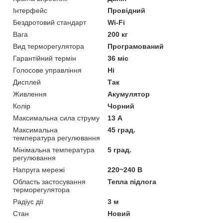
Інтерфейс
Провідний
Бездротовий стандарт
Wi-Fi
Вага
200 кг
Вид терморегулятора
Програмований
Гарантійний термін
36 міс
Голосове управління
Ні
Дисплей
Так
Живлення
Акумулятор
Колір
Чорний
Максимальна сила струму
13 А
Максимальна
45 град.
температура регулювання
Мінімальна температура
5 град.
регулювання
Напруга мережі
220~240 В
Область застосування
Тепла підлога
терморегулятора
Радіус дії
3 м
Стан
Новий