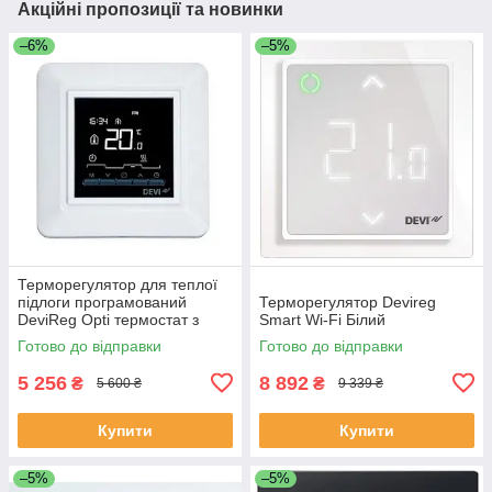
Акційні пропозиції та новинки
–6%
–5%
Терморегулятор для теплої
підлоги програмований
Терморегулятор Devireg
DeviReg Opti термостат з
Smart Wi-Fi Білий
виносним датчиком для дому
Готово до відправки
Готово до відправки
5 256
8 892
₴
₴
5 600 ₴
9 339 ₴
Купити
Купити
–5%
–5%