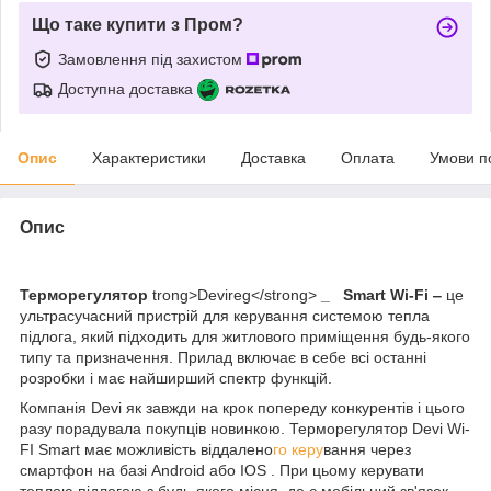
Що таке купити з Пром?
Замовлення під захистом
Доступна доставка
Опис
Характеристики
Доставка
Оплата
Умови п
Опис
Терморегулятор
trong>Devireg</strong>
_
Smart Wi-Fi
‒
це
ультрасучасний пристрій для керування системою тепла
підлога, який підходить для житлового приміщення будь-якого
типу та призначення. Прилад включає в себе всі останні
розробки і має найширший спектр функцій.
Компанія Devi як завжди на крок попереду конкурентів і цього
разу порадувала покупців новинкою. Терморегулятор Devi Wi-
FI Smart має можливість віддалено
го керу
вання через
смартфон на базі Android або IOS . При цьому керувати
теплою підлогою з будь-якого місця, де є мобільний зв'язок,