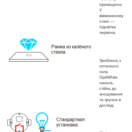
приміщенні.
У
ввімкненому
стані —
підсвітка
червона.
Зроблена з
оптичного
скла
OptiWhite
панель
стійка до
зношування
та зручна в
догляді.