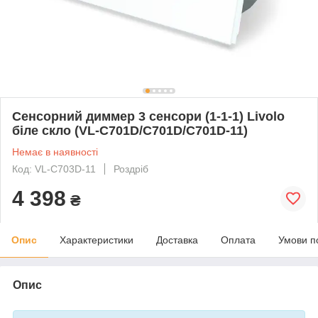
Сенсорний диммер 3 сенсори (1-1-1) Livolo
біле скло (VL-C701D/C701D/C701D-11)
Немає в наявності
Код: VL-C703D-11
Роздріб
4 398
₴
Опис
Характеристики
Доставка
Оплата
Умови п
Опис