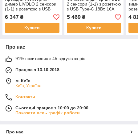
димер LIVOLO 2 сенсори
2 сенсори (1-1) з розеткою
вими
(1-1) з розеткою з USB
з USB Type-C 18Вт, 16A
розе
Type-C 18Вт, білий скло,
230V, заземлення, білий
Вт, 
6 347
5 469
4 8
₴
₴
заземлення
скло
біли
Купити
Купити
Про нас
91% позитивних з 45 відгуків за рік
Працює з 13.10.2018
м. Київ
Київ, Україна
Контакти
Сьогодні працює з 10:00 до 20:00
Показати весь графік роботи
Про нас