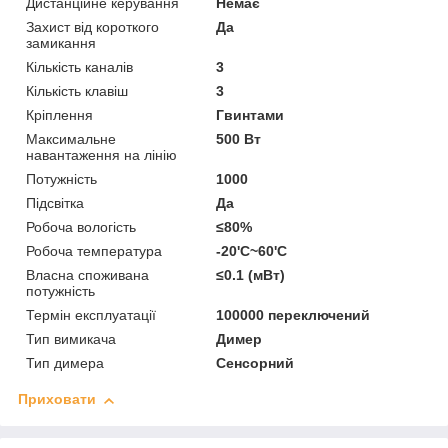
Дистанційне керування
Немає
Захист від короткого
Да
замикання
Кількість каналів
3
Кількість клавіш
3
Кріплення
Гвинтами
Максимальне
500 Вт
навантаження на лінію
Потужність
1000
Підсвітка
Да
Робоча вологість
≤80%
Робоча температура
-20'C~60'C
Власна споживана
≤0.1 (мВт)
потужність
Термін експлуатації
100000 переключений
Тип вимикача
Димер
Тип димера
Сенсорний
Приховати