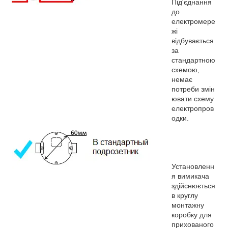
Під'єднання
до
електромере
жі
відбувається
за
стандартною
схемою,
немає
потреби змін
ювати схему
електропров
одки.
Установленн
я вимикача
здійснюється
в круглу
монтажну
коробку для
прихованого