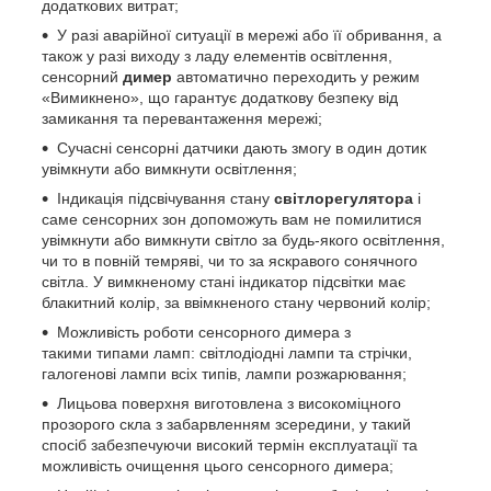
додаткових витрат;
У разі аварійної ситуації в мережі або її обривання, а
також у разі виходу з ладу елементів освітлення,
сенсорний
димер
автоматично переходить у режим
«Вимикнено», що гарантує додаткову безпеку від
замикання та перевантаження мережі;
Сучасні сенсорні датчики дають змогу в один дотик
увімкнути або вимкнути освітлення;
Індикація підсвічування стану
світлорегулятора
і
саме сенсорних зон допоможуть вам не помилитися
увімкнути або вимкнути світло за будь-якого освітлення,
чи то в повній темряві, чи то за яскравого сонячного
світла. У вимкненому стані індикатор підсвітки має
блакитний колір, за ввімкненого стану червоний колір;
Можливість роботи сенсорного димера з
такими типами ламп: світлодіодні лампи та стрічки,
галогенові лампи всіх типів, лампи розжарювання;
Лицьова поверхня виготовлена з високоміцного
прозорого скла з забарвленням зсередини, у такий
спосіб забезпечуючи високий термін експлуатації та
можливість очищення цього сенсорного димера;