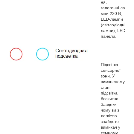
ня,
галогенні ла
мпи 220 В,
LED-лампи
(світлодіодні
лампи), LED
панели.
Підсвітка
сенсорної
зони. У
вимкненому
стані
підсвітка
блакитна.
Завдяки
чому ви з
легкістю
знайдете
вимикач у
темному