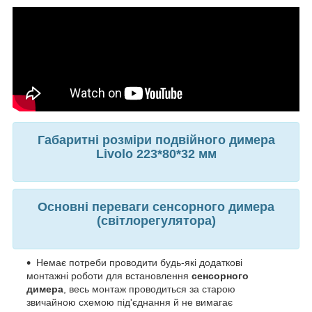
Габаритні розміри подвійного димера
Livolo
223*80*32 мм
Основні переваги сенсорного димера
(світлорегулятора)
Немає потреби проводити будь-які додаткові
монтажні роботи для встановлення
сенсорного
димера
, весь монтаж проводиться за старою
звичайною схемою під'єднання й не вимагає