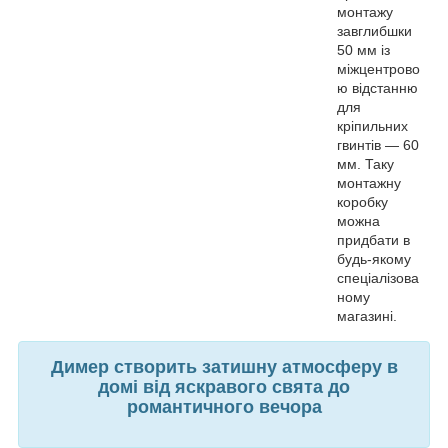
монтажу
завглибшки
50 мм із
міжцентрово
ю відстанню
для
кріпильних
гвинтів — 60
мм. Таку
монтажну
коробку
можна
придбати в
будь-якому
спеціалізова
ному
магазині.
Димер створить затишну атмосферу в
домі від яскравого свята до
романтичного вечора