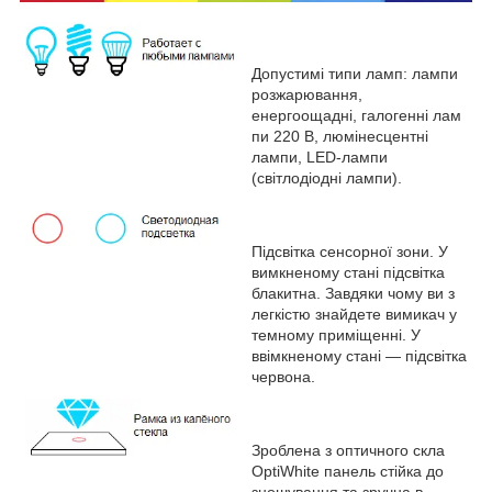
Допустимі типи ламп: лампи
розжарювання,
енергоощадні, галогенні лам
пи 220 В, люмінесцентні
лампи, LED-лампи
(світлодіодні лампи).
Підсвітка сенсорної зони. У
вимкненому стані підсвітка
блакитна. Завдяки чому ви з
легкістю знайдете вимикач у
темному приміщенні. У
ввімкненому стані — підсвітка
червона.
Зроблена з оптичного скла
OptiWhite панель стійка до
зношування та зручна в