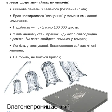
переваг щодо звичайних вимикачів:
Лицьова панель із Каленого (безпечне) скла;
Брак настирливого "клацання" у момент вмикання/
вимикання;
Надійність — приблизно 100 000 циклів;
У вимкненому стані працює індикатор світлодіодна
підсвітка. Ви легко знайдете вимикач у темряві;
Легкість у монтуванні. Встановлення займає лічені
хвилини;
Не горить, не боїться бризок;