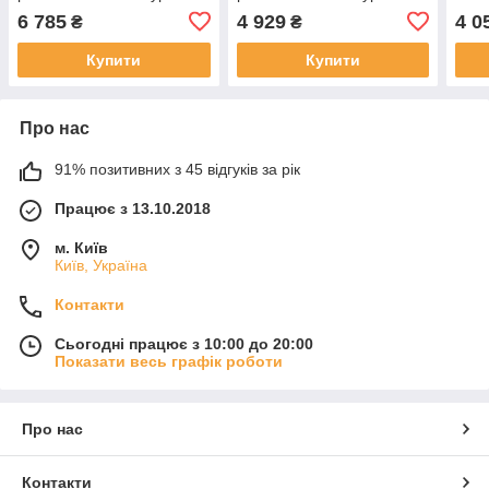
18Вт, заземлення, сірий,
Вт, заземлення, LIVOLO
зазе
6 785
4 929
4 0
₴
₴
скло, 16A 230V
сірий скло
LIVO
Купити
Купити
Про нас
91% позитивних з 45 відгуків за рік
Працює з 13.10.2018
м. Київ
Київ, Україна
Контакти
Сьогодні працює з 10:00 до 20:00
Показати весь графік роботи
Про нас
Контакти