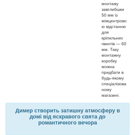
монтажу
завглибшки
50 мм із
міжцентрово
ю відстанню
для
кріпильних
гвинтів — 60
мм. Таку
монтажну
коробку
можна
придбати в
будь-якому
спеціалізова
ному
магазині.
Димер створить затишну атмосферу в
домі від яскравого свята до
романтичного вечора