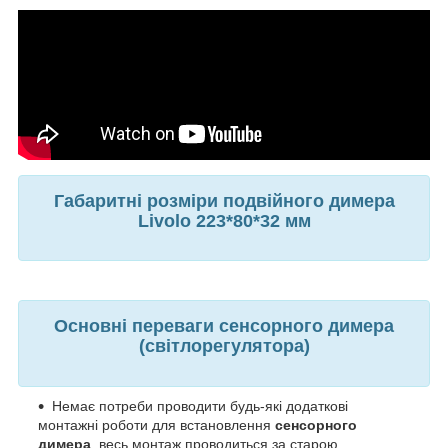
Габаритні розміри подвійного димера
Livolo
223*80*32 мм
Основні переваги сенсорного димера
(світлорегулятора)
Немає потреби проводити будь-які додаткові
монтажні роботи для встановлення
сенсорного
димера
, весь монтаж проводиться за старою