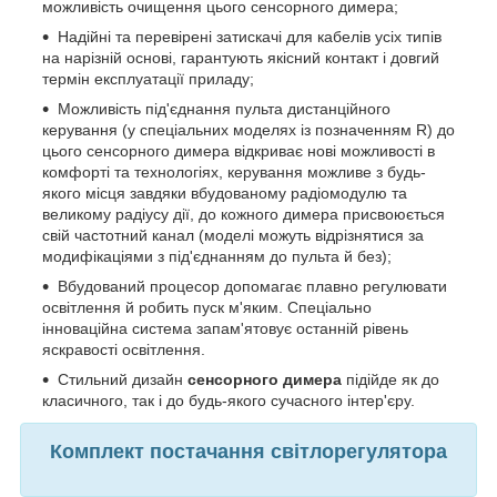
можливість очищення цього сенсорного димера;
Надійні та перевірені затискачі для кабелів усіх типів
на нарізній основі, гарантують якісний контакт і довгий
термін експлуатації приладу;
Можливість під'єднання пульта дистанційного
керування (у спеціальних моделях із позначенням R) до
цього сенсорного димера відкриває нові можливості в
комфорті та технологіях, керування можливе з будь-
якого місця завдяки вбудованому радіомодулю та
великому радіусу дії, до кожного димера присвоюється
свій частотний канал (моделі можуть відрізнятися за
модифікаціями з під'єднанням до пульта й без);
Вбудований процесор допомагає плавно регулювати
освітлення й робить пуск м'яким. Спеціально
інноваційна система запам'ятовує останній рівень
яскравості освітлення.
Стильний дизайн
сенсорного димера
підійде як до
класичного, так і до будь-якого сучасного інтер'єру.
Комплект постачання світлорегулятора