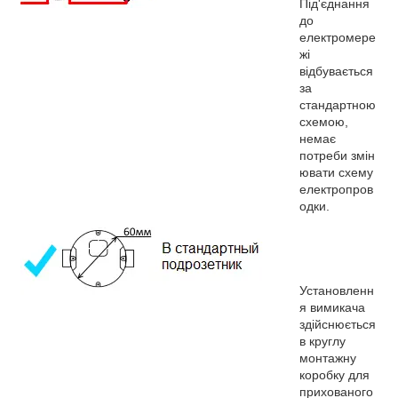
Під'єднання
до
електромере
жі
відбувається
за
стандартною
схемою,
немає
потреби змін
ювати схему
електропров
одки.
Установленн
я вимикача
здійснюється
в круглу
монтажну
коробку для
прихованого