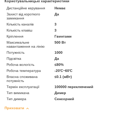
Користувальницькі характеристики
Дистанційне керування
Немає
Захист від короткого
Да
замикання
Кількість каналів
3
Кількість клавіш
3
Кріплення
Гвинтами
Максимальне
500 Вт
навантаження на лінію
Потужність
1000
Підсвітка
Да
Робоча вологість
≤80%
Робоча температура
-20'C~60'C
Власна споживана
≤0.1 (мВт)
потужність
Термін експлуатації
100000 переключений
Тип вимикача
Димер
Тип димера
Сенсорний
Приховати