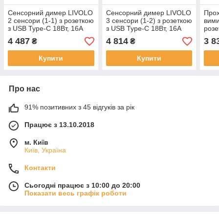
Сенсорний димер LIVOLO
Сенсорний димер LIVOLO
Прох
2 сенсори (1-1) з розеткою
3 сенсори (1-2) з розеткою
вими
з USB Type-C 18Вт, 16A
з USB Type-C 18Вт, 16A
розе
230V, заземлення, золото
230V, заземлення, золото
Вт, 
4 487
4 814
3 8
₴
₴
скло
скло
золо
Купити
Купити
Про нас
91% позитивних з 45 відгуків за рік
Працює з 13.10.2018
м. Київ
Київ, Україна
Контакти
Сьогодні працює з 10:00 до 20:00
Показати весь графік роботи