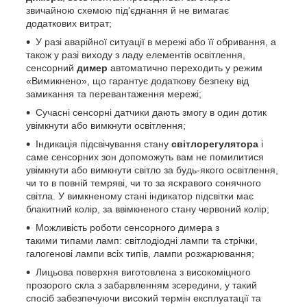
звичайною схемою під'єднання й не вимагає
додаткових витрат;
У разі аварійної ситуації в мережі або її обривання, а
також у разі виходу з ладу елементів освітлення,
сенсорний
димер
автоматично переходить у режим
«Вимикнено», що гарантує додаткову безпеку від
замикання та перевантаження мережі;
Сучасні сенсорні датчики дають змогу в один дотик
увімкнути або вимкнути освітлення;
Індикація підсвічування стану
світлорегулятора
і
саме сенсорних зон допоможуть вам не помилитися
увімкнути або вимкнути світло за будь-якого освітлення,
чи то в повній темряві, чи то за яскравого сонячного
світла. У вимкненому стані індикатор підсвітки має
блакитний колір, за ввімкненого стану червоний колір;
Можливість роботи сенсорного димера з
такими типами ламп: світлодіодні лампи та стрічки,
галогенові лампи всіх типів, лампи розжарювання;
Лицьова поверхня виготовлена з високоміцного
прозорого скла з забарвленням зсередини, у такий
спосіб забезпечуючи високий термін експлуатації та