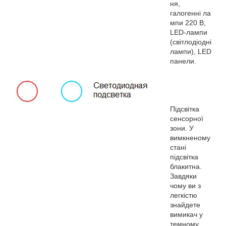
ня,
галогенні ла
мпи 220 В,
LED-лампи
(світлодіодні
лампи), LED
панели.
Підсвітка
сенсорної
зони. У
вимкненому
стані
підсвітка
блакитна.
Завдяки
чому ви з
легкістю
знайдете
вимикач у
темному