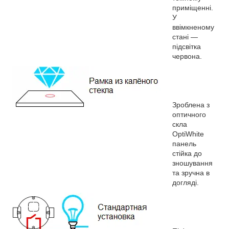
приміщенні.
У
ввімкненому
стані —
підсвітка
червона.
Зроблена з
оптичного
скла
OptiWhite
панель
стійка до
зношування
та зручна в
догляді.