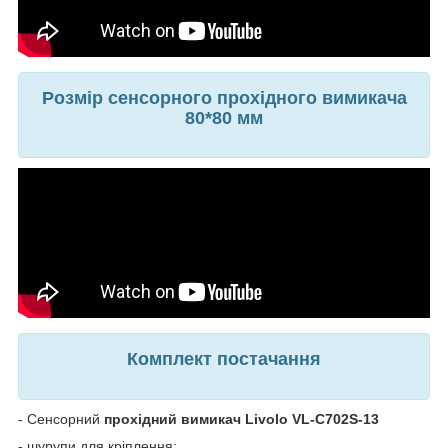
Розмір сенсорного прохідного вимикача
80*80 мм
Комплект постачання
- Сенсорний
прохідний вимикач
Livolo VL-C702S-13
- шурупи для кріплення;