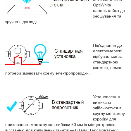
OptiWhite
панель стійка до
зношування та
зручна в догляді.
Під'єднання до
електромережі
відбувається за
стандартною
схемою, немає
потреби змінювати схему електропроводки.
Установлення
вимикача
здійснюється в
круглу монтажну
коробку для
прихованого монтажу завглибшки 50 мм із міжцентровою
відстанню для кріпильних гвинтів — 60 мм. Таку монтажну