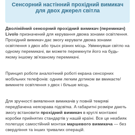
Сенсорний настінний прохідний вимикач
для двох джерел світла
Дволінійний сенсорний прохідний вимикач (перемикач)
Livolo
призначений для керування двома зонами освітлення.
Прохідний вимикач дає змогу керувати двома зонами
освітлення з двох або трьох різних місць. Увімкнувши світло на
одному перемикачі, ви можете перемкнути його на будь-
якому іншому зв'язаному перемикачі.
Принцип роботи аналогічний роботі екрана сенсорних
мобільних телефонів: одним легким дотиком ви вмикаєте/
вимкнете освітлення з двох і більше місць.
Для зручності виявлення вимикачів у повній темряві
передбачена неяскрава підсвітка. А габаритні розміри дають
змогу встановити
прохідний вимикач
в
круглі
монтажні
коробки прийнятих стандартів у нашій країні. Все це неабияк
полегшує самостійний монтаж
маршевого вимикача
— без
свердління та інших тривалих операцій.