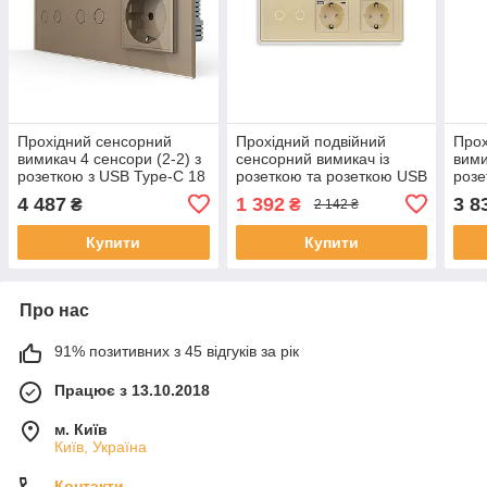
Прохідний сенсорний
Прохідний подвійний
Прох
вимикач 4 сенсори (2-2) з
сенсорний вимикач із
вими
розеткою з USB Type-C 18
розеткою та розеткою USB
розе
Вт, заземлення, LIVOLO
A+C 20Вт, із заземленням
Вт, 
4 487
1 392
3 8
₴
₴
2 142 ₴
золото скло
ELIOS золото скло
золо
Купити
Купити
Про нас
91% позитивних з 45 відгуків за рік
Працює з 13.10.2018
м. Київ
Київ, Україна
Контакти