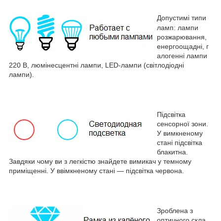
Допустимі типи
ламп: лампи
розжарювання,
енергоощадні, г
алогенні лампи
220 В, люмінесцентні лампи, LED-лампи (світлодіодні
лампи).
Підсвітка
сенсорної зони.
У вимкненому
стані підсвітка
блакитна.
Завдяки чому ви з легкістю знайдете вимикач у темному
приміщенні. У ввімкненому стані — підсвітка червона.
Зроблена з
оптичного скла