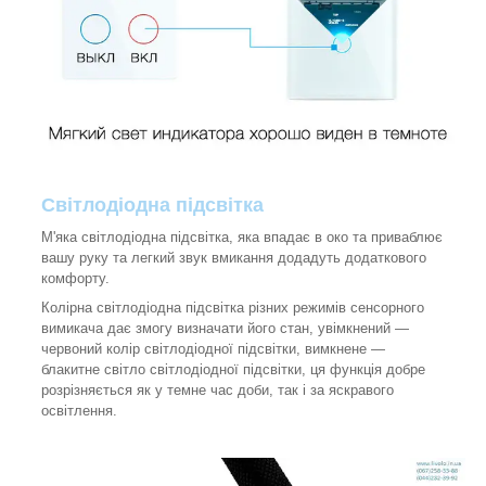
Світлодіодна підсвітка
М'яка світлодіодна підсвітка, яка впадає в око та приваблює
вашу руку та легкий звук вмикання додадуть додаткового
комфорту.
Колірна світлодіодна підсвітка різних режимів сенсорного
вимикача дає змогу визначати його стан, увімкнений —
червоний колір світлодіодної підсвітки, вимкнене —
блакитне світло світлодіодної підсвітки, ця функція добре
розрізняється як у темне час доби, так і за яскравого
освітлення.