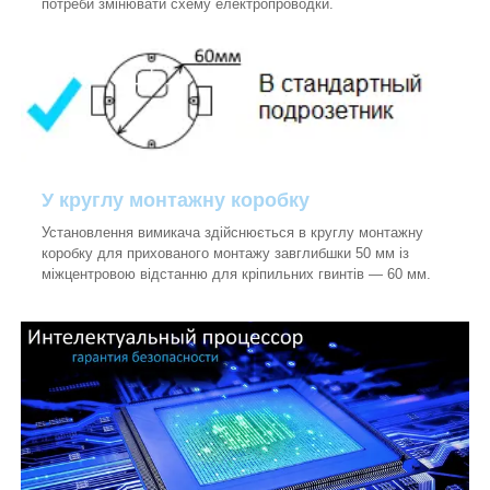
потреби змінювати схему електропроводки.
У круглу монтажну коробку
Установлення вимикача здійснюється в круглу монтажну
коробку для прихованого монтажу завглибшки 50 мм із
міжцентровою відстанню для кріпильних гвинтів — 60 мм.