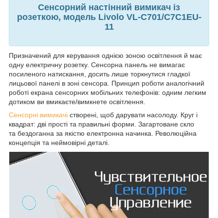
Сенсорний настінний вимикач із
розеткою, модель Livolo VL-C701/C7C1EU-
11
Призначений для керування однією зоною освітлення й має
одну електричну розетку. Сенсорна панель не вимагає
посиленого натискання, досить лише торкнутися гладкої
лицьової панелі в зоні сенсора. Принцип роботи аналогічний
роботі екрана сенсорних мобільних телефонів: одним легким
дотиком ви вмикаєте/вимкнете освітлення.
Сенсорні вимикачі
створені, щоб дарувати насолоду. Круг і
квадрат: дві прості та правильні форми. Загартоване скло
та бездоганна за якістю електронна начинка. Революційна
концепція та неймовірні деталі.