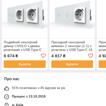
Подвійний сенсорний
Прохідний сенсорний
Прох
димер LIVOLO з двома
вимикач 2 сенсори (1-1) з
вими
розетками з USB Type-C
розеткою з USB Type-C 18
розе
18Вт, заземлення, білий,
Вт, заземлення, LIVOLO
Вт, 
6 674
4 817
4 9
₴
₴
скло, 16A 230V
білий скло
сіри
Купити
Купити
Про нас
91% позитивних з 45 відгуків за рік
Працює з 13.10.2018
м. Київ