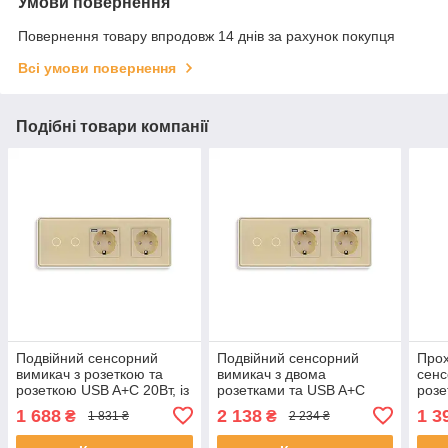
Умови повернення
Повернення товару впродовж 14 днів за рахунок покупця
Всі умови повернення
Подібні товари компанії
Подвійний сенсорний
Подвійний сенсорний
Прох
вимикач з розеткою та
вимикач з двома
сенс
розеткою USB A+C 20Вт, із
розетками та USB A+C
розе
заземленням і шторками
20Вт, із заземленням і
A+C 
1 688
2 138
1 3
₴
₴
1 831 ₴
2 234 ₴
ELIOS золото скло
шторками ELIOS золото
ELIO
скло