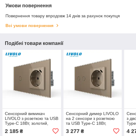
Умови повернення
Повернення товару впродовж 14 днів за рахунок покупця
Всі умови повернення
Подібні товари компанії
Сенсорний вимикач
Сенсорний димер LIVOLO
Сен
LIVOLO з розеткою та USB
на 2 сенсори з розеткою
з дв
Type-C 18Вт, золотий,
та USB Type-C 18Вт,
Type
скло, із заземленням і
золотий, розетка 16А 230В
скло
2 185
3 277
4 2
₴
₴
шторками, 16А 230В
із заземленням
зазе