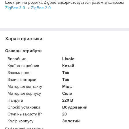
Електрична розетка Zigbee використовується разом зі шлюзом
ZigBee 3.0.
и
ZigBee 2.0.
Характеристики
Основні атрибути
Виробник
Livolo
Країна виробник
Китай
Заземлення
Так
Захисні шторки
Так
Матеріал контакту
Мідь
Матеріал корпусу
Скло
Напруга
220 В
Спосіб установки
Вбудований
Ступінь захисту IP
20
Колір корпусу
Золотий
Габаритні розміри