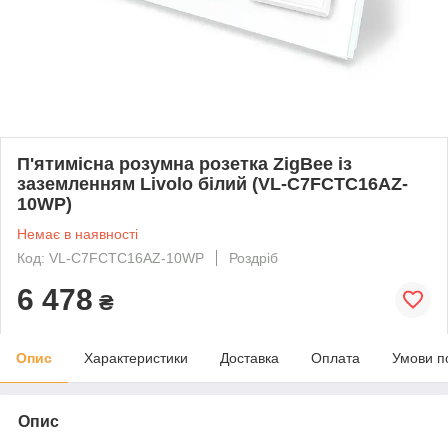
П'ятимісна розумна розетка ZigBee із
заземленням Livolo білий (VL-C7FCTC16AZ-
10WP)
Немає в наявності
Код: VL-C7FCTC16AZ-10WP
Роздріб
6 478
₴
Опис
Характеристики
Доставка
Оплата
Умови п
Опис