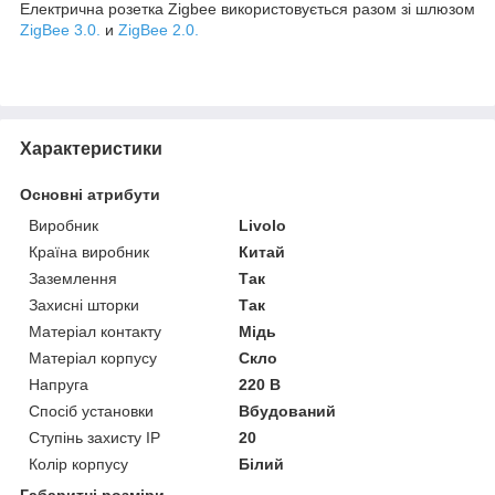
Електрична розетка Zigbee використовується разом зі шлюзом
ZigBee 3.0.
и
ZigBee 2.0.
Характеристики
Основні атрибути
Виробник
Livolo
Країна виробник
Китай
Заземлення
Так
Захисні шторки
Так
Матеріал контакту
Мідь
Матеріал корпусу
Скло
Напруга
220 В
Спосіб установки
Вбудований
Ступінь захисту IP
20
Колір корпусу
Білий
Габаритні розміри