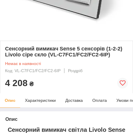
Сенсорний вимикач Sense 5 сенсорів (1-2-2)
Livolo сіре скло (VL-C7FC1/FC2/FC2-6IP)
Немає в наявності
Код: VL-C7FC1/FC2/FC2-6IP
Роздріб
4 208
₴
Опис
Характеристики
Доставка
Оплата
Умови п
Опис
Сенсорний вимикач світла Livolo Sense