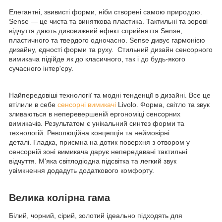
Елегантні, звивисті форми, ніби створені самою природою.
Sense — це чиста та виняткова пластика. Тактильні та зорові
відчуття дають дивовижний ефект сприйняття Sense,
пластичного та твердого одночасно. Sense дивує гармонією
дизайну, єдності форми та руху. Стильний дизайн сенсорного
вимикача підійде як до класичного, так і до будь-якого
сучасного інтер'єру.
Найпередовіші технології та модні тенденції в дизайні. Все це
втілили в себе
сенсорні вимикачі
Livolo. Форма, світло та звук
зливаються в неперевершеній ергономіці сенсорних
вимикачів. Результатом є унікальний синтез форми та
технологій. Революційна концепція та неймовірні
деталі. Гладка, приємна на дотик поверхня з отвором у
сенсорній зоні вимикача дарує непередавані тактильні
відчуття. М'яка світлодіодна підсвітка та легкий звук
увімкнення додадуть додаткового комфорту.
Велика колірна гама
Білий, чорний, сірий, золотий ідеально підходять для