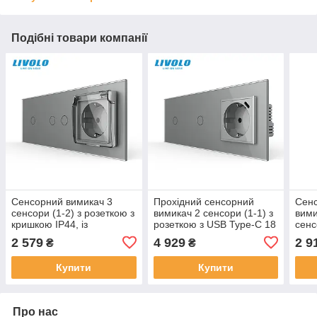
Подібні товари компанії
Сенсорний вимикач 3
Прохідний сенсорний
Сенс
сенсори (1-2) з розеткою з
вимикач 2 сенсори (1-1) з
вими
кришкою IP44, із
розеткою з USB Type-C 18
сенс
заземленням, шторки,
Вт, заземлення, LIVOLO
2 579
4 929
2 9
₴
₴
LIVOLO сірий скло
сірий скло
Купити
Купити
Про нас