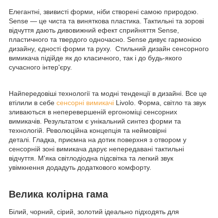
Елегантні, звивисті форми, ніби створені самою природою.
Sense — це чиста та виняткова пластика. Тактильні та зорові
відчуття дають дивовижний ефект сприйняття Sense,
пластичного та твердого одночасно. Sense дивує гармонією
дизайну, єдності форми та руху. Стильний дизайн сенсорного
вимикача підійде як до класичного, так і до будь-якого
сучасного інтер'єру.
Найпередовіші технології та модні тенденції в дизайні. Все це
втілили в себе
сенсорні вимикачі
Livolo. Форма, світло та звук
зливаються в неперевершеній ергономіці сенсорних
вимикачів. Результатом є унікальний синтез форми та
технологій. Революційна концепція та неймовірні
деталі. Гладка, приємна на дотик поверхня з отвором у
сенсорній зоні вимикача дарує непередавані тактильні
відчуття. М'яка світлодіодна підсвітка та легкий звук
увімкнення додадуть додаткового комфорту.
Велика колірна гама
Білий, чорний, сірий, золотий ідеально підходять для