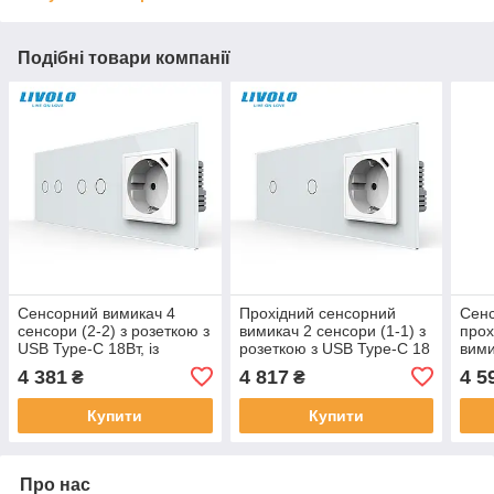
Подібні товари компанії
Сенсорний вимикач 4
Прохідний сенсорний
Сенс
сенсори (2-2) з розеткою з
вимикач 2 сенсори (1-1) з
прох
USB Type-C 18Вт, із
розеткою з USB Type-C 18
вими
заземленням, шторки,
Вт, заземлення, LIVOLO
сенс
4 381
4 817
4 5
₴
₴
LIVOLO білий скло
білий скло
Купити
Купити
Про нас