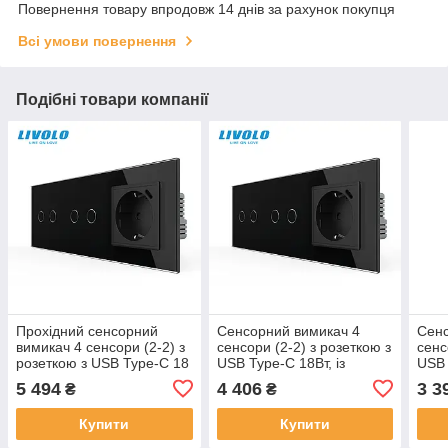
Повернення товару впродовж 14 днів за рахунок покупця
Всі умови повернення
Подібні товари компанії
Прохідний сенсорний
Сенсорний вимикач 4
Сенс
вимикач 4 сенсори (2-2) з
сенсори (2-2) з розеткою з
сенс
розеткою з USB Type-C 18
USB Type-C 18Вт, із
USB 
Вт, заземлення, LIVOLO
заземленням, шторки,
зазе
5 494
4 406
3 3
₴
₴
чорний скло
LIVOLO чорний скло
LIVO
Купити
Купити