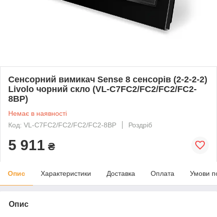
Сенсорний вимикач Sense 8 сенсорів (2-2-2-2)
Livolo чорний скло (VL-C7FC2/FC2/FC2/FC2-
8BP)
Немає в наявності
Код: VL-C7FC2/FC2/FC2/FC2-8BP
Роздріб
5 911
₴
Опис
Характеристики
Доставка
Оплата
Умови п
Опис