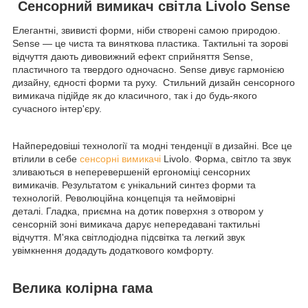
Сенсорний вимикач світла Livolo Sense
Елегантні, звивисті форми, ніби створені самою природою.
Sense — це чиста та виняткова пластика. Тактильні та зорові
відчуття дають дивовижний ефект сприйняття Sense,
пластичного та твердого одночасно. Sense дивує гармонією
дизайну, єдності форми та руху. Стильний дизайн сенсорного
вимикача підійде як до класичного, так і до будь-якого
сучасного інтер'єру.
Найпередовіші технології та модні тенденції в дизайні. Все це
втілили в себе
сенсорні вимикачі
Livolo. Форма, світло та звук
зливаються в неперевершеній ергономіці сенсорних
вимикачів. Результатом є унікальний синтез форми та
технологій. Революційна концепція та неймовірні
деталі. Гладка, приємна на дотик поверхня з отвором у
сенсорній зоні вимикача дарує непередавані тактильні
відчуття. М'яка світлодіодна підсвітка та легкий звук
увімкнення додадуть додаткового комфорту.
Велика колірна гама