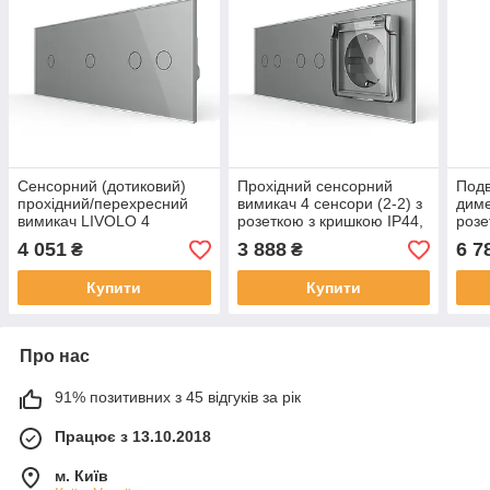
Сенсорний (дотиковий)
Прохідний сенсорний
Подв
прохідний/перехресний
вимикач 4 сенсори (2-2) з
диме
вимикач LIVOLO 4
розеткою з кришкою IP44,
розе
сенсори (1-1-2) сірий скло
заземлення, шторки,
18Вт
4 051
3 888
6 7
₴
₴
LIVOLO сірий скло
скло
Купити
Купити
Про нас
91% позитивних з 45 відгуків за рік
Працює з 13.10.2018
м. Київ