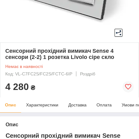
Сенсорний прохідний вимикач Sense 4
сенсори (2-2) 1 розетка Livolo сіре скло
Немає в наявності
Код: VL-C7FC2S/FC2S/FCTC-6IP
Роздріб
4 280
₴
Опис
Характеристики
Доставка
Оплата
Умови п
Опис
Сенсорний прохідний вимикач Sense