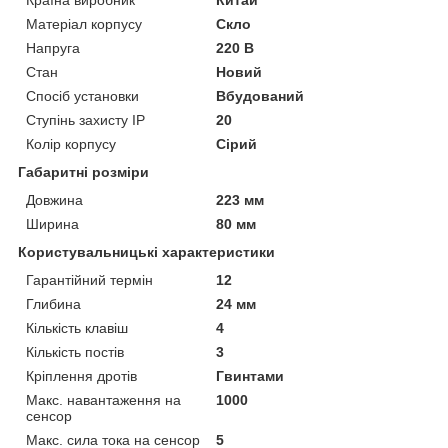
Країна виробник
Китай
Матеріал корпусу
Скло
Напруга
220 В
Стан
Новий
Спосіб установки
Вбудований
Ступінь захисту IP
20
Колір корпусу
Сірий
Габаритні розміри
Довжина
223 мм
Ширина
80 мм
Користувальницькі характеристики
Гарантійний термін
12
Глибина
24 мм
Кількість клавіш
4
Кількість постів
3
Кріплення дротів
Гвинтами
Макс. навантаження на
1000
сенсор
Макс. сила тока на сенсор
5