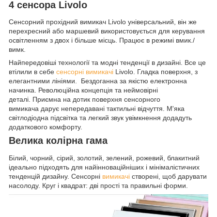
4 сенсора Livolo
Сенсорний прохідний вимикач Livolo універсальний, він же
перехресний або маршевий використовується для керування
освітленням з двох і більше місць. Працює в режимі вмик./
вимк.
Найпередовіші технології та модні тенденції в дизайні. Все це
втілили в себе
сенсорні вимикачі
Livolo. Гладка поверхня, з
елегантними лініями. Бездоганна за якістю електронна
начинка. Революційна концепція та неймовірні
деталі. Приємна на дотик поверхня сенсорного
вимикача дарує непередавані тактильні відчуття. М'яка
світлодіодна підсвітка та легкий звук увімкнення додадуть
додаткового комфорту.
Велика колірна гама
Білий, чорний, сірий, золотий, зелений, рожевий, блакитний
ідеально підходять для найінноваційніших і мінімалістичних
тенденцій дизайну. Сенсорні
вимикачі
створені, щоб дарувати
насолоду. Круг і квадрат: дві прості та правильні форми.