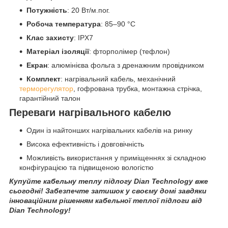
Потужність
: 20 Вт/м.пог.
Робоча температура
: 85–90 °C
Клас захисту
: IPX7
Матеріал ізоляції
: фторполімер (тефлон)
Екран
: алюмінієва фольга з дренажним провідником
Комплект
: нагрівальний кабель, механічний
терморегулятор
, гофрована трубка, монтажна стрічка,
гарантійний талон
Переваги нагрівального кабелю
Один із найтонших нагрівальних кабелів на ринку
Висока ефективність і довговічність
Можливість використання у приміщеннях зі складною
конфігурацією та підвищеною вологістю
Купуйте кабельну теплу підлогу Dian Technology вже
сьогодні! Забезпечте затишок у своєму домі завдяки
інноваційним рішенням кабельної теплої підлоги від
Dian Technology!