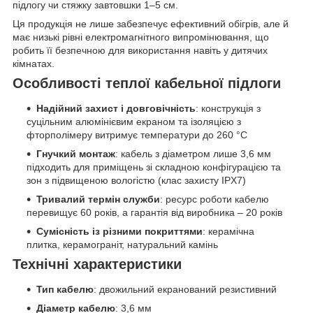
підлогу чи стяжку завтовшки 1–5 см.
Ця продукція не лише забезпечує ефективний обігрів, але й
має низькі рівні електромагнітного випромінювання, що
робить її безпечною для використання навіть у дитячих
кімнатах.
Особливості теплої кабельної підлоги
Надійний захист і довговічність
: конструкція з
суцільним алюмінієвим екраном та ізоляцією з
фторполімеру витримує температури до 260 °C
Гнучкий монтаж
: кабель з діаметром лише 3,6 мм
підходить для приміщень зі складною конфігурацією та
зон з підвищеною вологістю (клас захисту IPX7)
Тривалий термін служби
: ресурс роботи кабелю
перевищує 60 років, а гарантія від виробника – 20 років
Сумісність із різними покриттями
: керамічна
плитка, керамограніт, натуральний камінь
Технічні характеристики
Тип кабелю
: двожильний екранований резистивний
Діаметр кабелю
: 3,6 мм