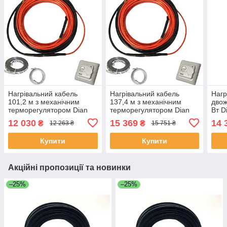
Нагрівальний кабель
Нагрівальний кабель
Нагр
101,2 м з механічним
137,4 м з механічним
двож
терморегулятором Dian
терморегулятором Dian
Вт D
Technology тепла
Technology тепла
підл
12 030
15 369
14 
₴
₴
12 263 ₴
15 751 ₴
кабельна підлога під
кабельна підлога під
стяж
плитку
плитку
Купити
Купити
Акційні пропозиції та новинки
–25%
–25%