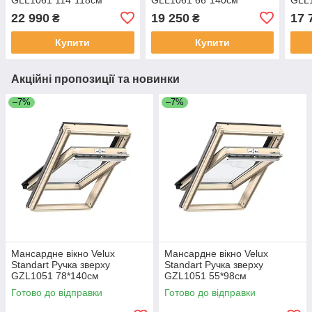
22 990
19 250
17 
₴
₴
Купити
Купити
Акційні пропозиції та новинки
–7%
–7%
Мансардне вікно Velux
Мансардне вікно Velux
Standart Ручка зверху
Standart Ручка зверху
GZL1051 78*140см
GZL1051 55*98см
Готово до відправки
Готово до відправки