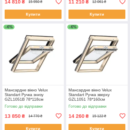
14 810
11 210
₴
₴
15 950 ₴
12 061 ₴
Купити
Купити
–6%
–6%
Мансардне вікно Velux
Мансардне вікно Velux
Standart Ручка знизу
Standart Ручка зверху
GZL1051B 78*118см
GZL1051 78*160см
Готово до відправки
Готово до відправки
13 850
14 260
₴
₴
14 770 ₴
15 122 ₴
Купити
Купити