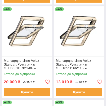
–4%
–4%
Мансардне вікно Velux
Мансардне вікно Velux
Standart Ручка знизу
Standart Ручка знизу
GLU0051B 78*140см
GZL1051B 66*118см
Готово до відправки
Готово до відправки
20 000
13 010
₴
₴
20 907 ₴
13 566 ₴
Купити
Купити
–4%
–3%