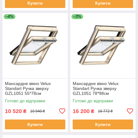
Купити
Купити
–4%
–3%
Мансардне вікно Velux
Мансардне вікно Velux
Standart Ручка зверху
Standart Ручка зверху
GZL1051 55*78см
GZL1051 78*98см
Готово до відправки
Готово до відправки
10 520
16 200
₴
₴
10 940 ₴
16 772 ₴
Купити
Купити