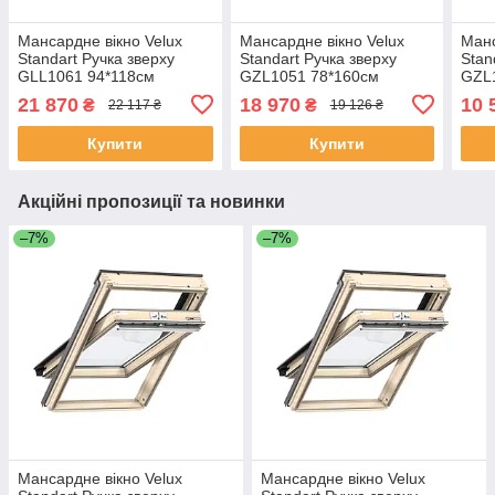
Мансардне вікно Velux
Мансардне вікно Velux
Манс
Standart Ручка зверху
Standart Ручка зверху
Stan
GLL1061 94*118см
GZL1051 78*160см
GZL
21 870
18 970
10 
₴
₴
22 117 ₴
19 126 ₴
Купити
Купити
Акційні пропозиції та новинки
–7%
–7%
Мансардне вікно Velux
Мансардне вікно Velux