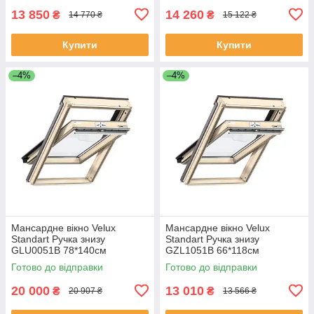
13 850
14 260
₴
₴
14 770 ₴
15 122 ₴
Купити
Купити
–4%
–4%
Мансардне вікно Velux
Мансардне вікно Velux
Standart Ручка знизу
Standart Ручка знизу
GLU0051B 78*140см
GZL1051B 66*118см
Готово до відправки
Готово до відправки
20 000
13 010
₴
₴
20 907 ₴
13 566 ₴