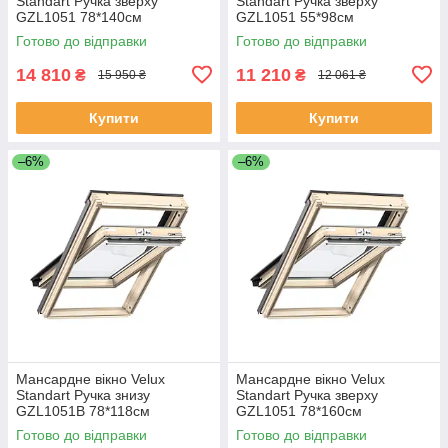
Standart Ручка зверху
Standart Ручка зверху
GZL1051 78*140см
GZL1051 55*98см
Готово до відправки
Готово до відправки
14 810
11 210
₴
₴
15 950 ₴
12 061 ₴
Купити
Купити
–6%
–6%
Мансардне вікно Velux
Мансардне вікно Velux
Standart Ручка знизу
Standart Ручка зверху
GZL1051B 78*118см
GZL1051 78*160см
Готово до відправки
Готово до відправки