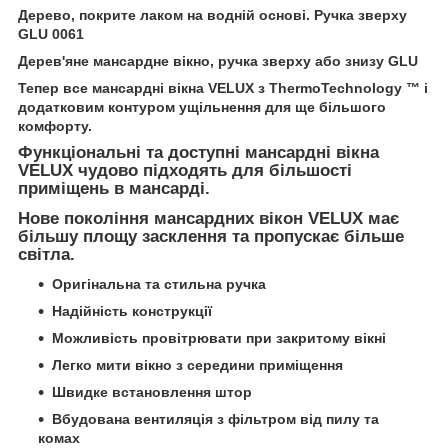
Дерево, покрите лаком на водній основі. Ручка зверху
GLU 0061
Дерев'яне мансардне вікно, ручка зверху або знизу GLU
Тепер все мансардні вікна VELUX з ThermoTechnology ™ і
додатковим контуром ущільнення для ще більшого
комфорту.
Функціональні та доступні мансардні вікна
VELUX чудово підходять для більшості
приміщень в мансарді.
Нове покоління мансардних вікон VELUX має
більшу площу засклення та пропускає більше
світла.
Оригінальна та стильна ручка
Надійність конструкції
Можливість провітрювати при закритому вікні
Легко мити вікно з середини приміщення
Швидке встановлення штор
Вбудована вентиляція з фільтром від пилу та
комах