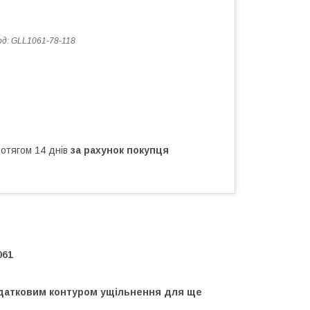
од:
GLL1061-78-118
ротягом 14 днів
за рахунок покупця
061
одатковим контуром ущільнення для ще