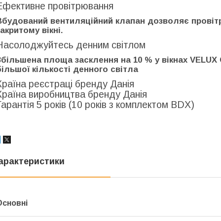
Ефективне провітрювання
Вбудований вентиляційний клапан дозволяє провіт
закритому вікні.
Насолоджуйтесь денним світлом
Збільшена площа засклення на 10 % у вікнах VELUX 
більшої кількості денного світла
Країна реєстраці бренду Данія
Країна виробництва бренду Данія
Гарантія 5 років (10 років з комплектом BDX)
арактеристики
Основні