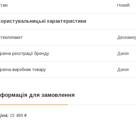
Стан
Новий
Користувальницькі характеристики
теклопакет
Двокаме
раїна реєстрації бренду
Данія
раїна-виробник товару
Данія
нформація для замовлення
іна:
15 488 ₴