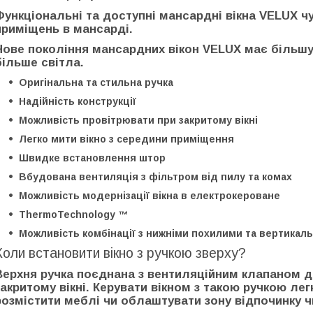
Функціональні та доступні мансардні вікна VELUX 
приміщень в мансарді.
Нове покоління мансардних вікон VELUX має більшу
більше світла.
Оригінальна та стильна ручка
Надійність конструкції
Можливість провітрювати при закритому вікні
Легко мити вікно з середини приміщення
Швидке встановлення штор
Вбудована вентиляція з фільтром від пилу та комах
Можливість модернізації вікна в електрокероване
ThermoTechnology ™
Можливість комбінації з нижніми похилими та вертика
Коли встановити вікно з ручкою зверху?
Верхня ручка поєднана з вентиляційним клапаном д
закритому вікні. Керувати вікном з такою ручкою лег
розмістити меблі чи облаштувати зону відпочинку ч