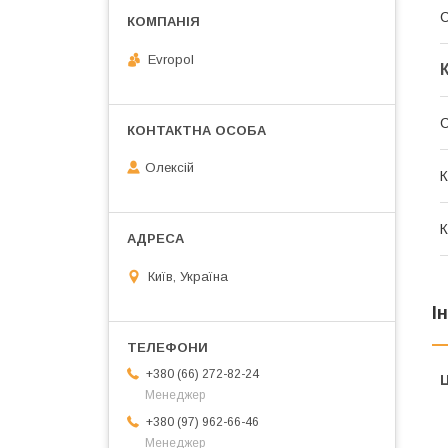
Evropol
С
Олексій
К
К
Київ, Україна
І
+380 (66) 272-82-24
Ц
Менеджер
+380 (97) 962-66-46
Менеджер