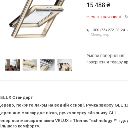
15 488 ₴
Немає в наявності
К
+380 (66) 272-82-24
Менеджер
повернення товару п
VELUX Стандарт
ерево, покрите лаком на водній основі. Ручка зверху GLL 1
ерев'яне мансардне вікно, ручка зверху або знизу GLL
Тепер все мансардні вікна VELUX з ThermoTechnology ™ і д
більшого комфорту.