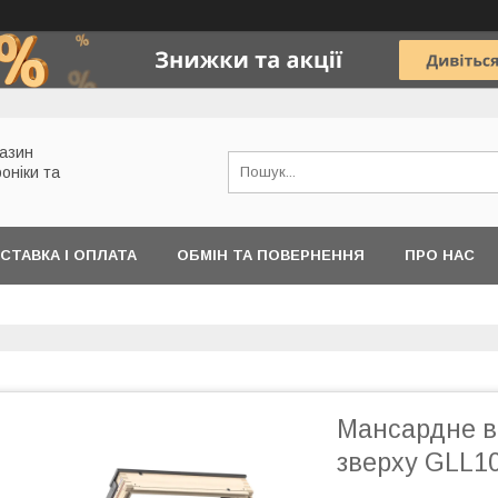
газин
роніки та
СТАВКА І ОПЛАТА
ОБМІН ТА ПОВЕРНЕННЯ
ПРО НАС
Мансардне ві
зверху GLL1