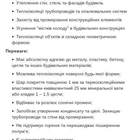
Утеплення стін, стель та фасадів будівель
Теплоізоляції трубопроводів та опалювальних систем
Захисту від промерзання конструкційних елементів
Усунення "містків холоду" в будівельних конструкціях
Теплоізоляції об'єктів зі складною геометричною
формою
Переваги:
Має абсолютну адгезію до металу, пластику, бетону,
цегли та інших будівельних матеріалів;
Можлива теплоізоляція поверхні будь-якої форми;
Шар покриття товщиною 1 мм за термоізоляційними
властивостями еквівалентний 25 мм мінеральної вати
або кладки 1 – 1,5 цегли;
Відбиває та розсіює сонячні промені;
Запобігає утворенню конденсату та цвілі. Захищає
трубопроводи та стіни від промерзання;
Не підтримує горіння та перешкоджає поширенню
полум'я;
Є антикорозійним захистом;