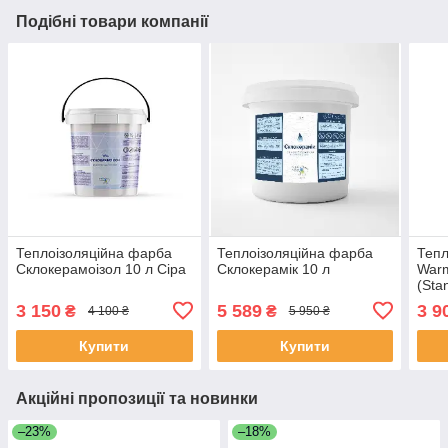
Подібні товари компанії
Теплоізоляційна фарба
Теплоізоляційна фарба
Тепл
Склокерамоізол 10 л Сіра
Склокерамік 10 л
Warm
(Sta
3 150
5 589
3 9
₴
₴
4 100 ₴
5 950 ₴
Купити
Купити
Акційні пропозиції та новинки
–23%
–18%