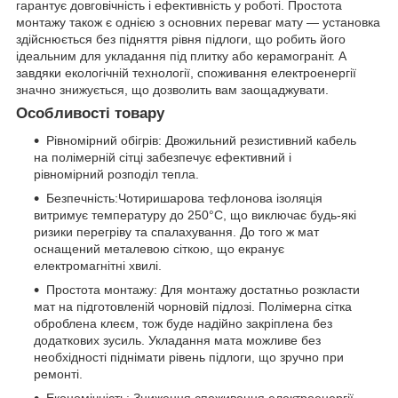
гарантує довговічність і ефективність у роботі. Простота
монтажу також є однією з основних переваг мату — установка
здійснюється без підняття рівня підлоги, що робить його
ідеальним для укладання під плитку або керамограніт. А
завдяки екологічній технології, споживання електроенергії
значно знижується, що дозволить вам заощаджувати.
Особливості товару
Рівномірний обігрів: Двожильний резистивний кабель
на полімерній сітці забезпечує ефективний і
рівномірний розподіл тепла.
Безпечність:Чотиришарова тефлонова ізоляція
витримує температуру до 250°C, що виключає будь-які
ризики перегріву та спалахування. До того ж мат
оснащений металевою сіткою, що екранує
електромагнітні хвилі.
Простота монтажу: Для монтажу достатньо розкласти
мат на підготовленій чорновій підлозі. Полімерна сітка
оброблена клеєм, тож буде надійно закріплена без
додаткових зусиль. Укладання мата можливе без
необхідності піднімати рівень підлоги, що зручно при
ремонті.