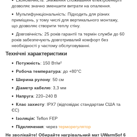
Економічність: Зниження споживання електроенергії
дозволяє значно зменшити витрати на опалення.
Мультифункціональність: Підходить для різних
приміщень, у тому числі для вертикального монтажу,
що дозволяє створити теплу стіну.
Довговічність: 25 років гарантії та термін служби до 60
років забезпечують довготривалий комфорт без
необхідності у частому обслуговуванні.
Технічні характеристики
Потужність
: 150 Вт/м²
Робоча температура
: до +80°C
Ширина рулону
: 50 см
Діаметр кабелю
: 3,3 мм
Напруга
: 220–240 В
Клас захисту
: IPX7 (відповідає стандартам США та
ЄС)
Ізоляція:
Teflon FEP
Підключення
: через
терморегулятор
Не зволікайте! Обирайте нагрівальний мат UWarmSof 6