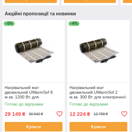
Акційні пропозиції та новинки
–5%
–4%
Нагрівальний мат
Нагрівальний мат
двожильний UWarmSof 8
двожильний UWarmSof 2
м.кв. 1200 Вт. для
м.кв. 300 Вт. для електричної
електричної теплої підлоги
теплої підлоги
Готово до відправки
Готово до відправки
29 149
12 224
₴
₴
30 542 ₴
12 790 ₴
Купити
Купити