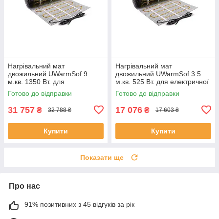
Нагрівальний мат
Нагрівальний мат
двожильний UWarmSof 9
двожильний UWarmSof 3.5
м.кв. 1350 Вт. для
м.кв. 525 Вт. для електричної
електричної теплої підлоги
теплої підлоги
Готово до відправки
Готово до відправки
31 757
17 076
₴
₴
32 788 ₴
17 603 ₴
Купити
Купити
Показати ще
Про нас
91% позитивних з 45 відгуків за рік