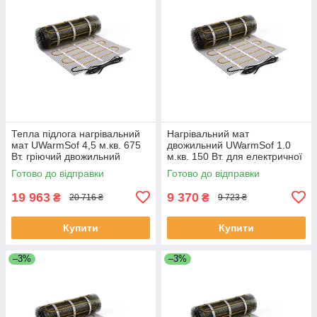
Тепла підлога нагрівальний
Нагрівальний мат
мат UWarmSof 4,5 м.кв. 675
двожильний UWarmSof 1.0
Вт. гріючий двожильний
м.кв. 150 Вт. для електричної
електро мат
теплої підлоги
Готово до відправки
Готово до відправки
19 963
9 370
₴
₴
20 716 ₴
9 723 ₴
Купити
Купити
–3%
–3%