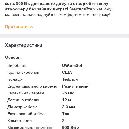
м.кв. 900 Вт. для вашого дому та створюйте теплу
атмосферу без зайвих витрат!
Замовляйте у нашому
магазині та насолоджуйтесь комфортом кожного кроку!
Приховати
Характеристики
Основні
Виробник
UWarmSof
Країна виробник
США
Ізоляція
Тефлон
Вид нагрівального кабелю
Резистивний
Гарантійний термін
25 міс
Довжина кабелю
12 м
Діаметр кабелю
3.3 мм
Екранований кабель
Так
Кількість жил
2
Максимальна потужність
900 Вт/м