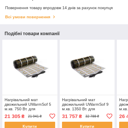
Повернення товару впродовж 14 днів за рахунок покупця
Всі умови повернення
Подібні товари компанії
Нагрівальний мат
Нагрівальний мат
Нагр
двожильний UWarmSof 5
двожильний UWarmSof 9
дво
м.кв. 750 Вт. для
м.кв. 1350 Вт. для
м.кв
електричної теплої
електричної теплої
елек
21 305
31 757
26 
₴
₴
21 941 ₴
32 788 ₴
підлоги
підлоги
підл
Купити
Купити