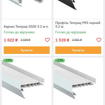
Профіль Tempaq PK5 чорний
Карниз Tempaq SS30 3.2 м.п.
3.2 м.
Готово до відправки
Готово до відправки
1 622
1 539
₴
₴
2 109 ₴
2 001 ₴
Купити
Купити
–23%
–23%