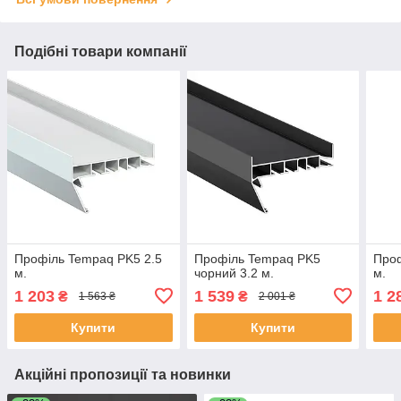
Подібні товари компанії
Профіль Tempaq PK5 2.5
Профіль Tempaq PK5
Проф
м.
чорний 3.2 м.
м.
1 203
1 539
1 2
₴
₴
1 563 ₴
2 001 ₴
Купити
Купити
Акційні пропозиції та новинки