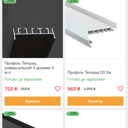
–23%
–23%
Профіль Tempaq
універсальний 3 доріжки 3
м.п
Профіль Tempaq 03 2м.
Готово до відправки
Готово до відправки
702
962
₴
₴
913 ₴
1 251 ₴
Купити
Купити
–23%
–23%