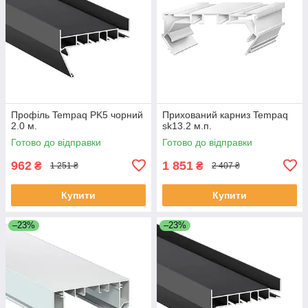
Профіль Tempaq PK5 чорний
Прихований карниз Tempaq
2.0 м.
sk13.2 м.п.
Готово до відправки
Готово до відправки
962
1 851
₴
₴
1 251 ₴
2 407 ₴
Купити
Купити
–23%
–23%