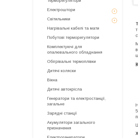
Терморегулятори
Електроштори
Світильники
Нагрівальні кабелі та мати
т
с
Побутові терморегулятори
М
Комплектуючі для
в
опалювального обладнання
ш
Обігрівальні термоплівки
Дитячі коляски
Вікна
Дитячі автокрісла
Генератори та електростанції,
загальне
Н
5
Зарядні станції
п
Акумулятори загального
Ц
призначення
Електрогенератори