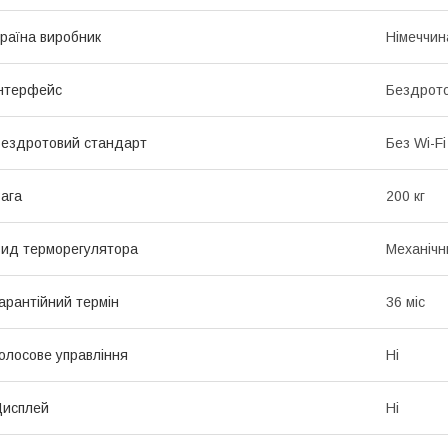
раїна виробник
Німеччин
нтерфейс
Бездрот
ездротовий стандарт
Без Wi-Fi
ага
200 кг
ид терморегулятора
Механічн
арантійний термін
36 міс
олосове управління
Ні
Дисплей
Ні