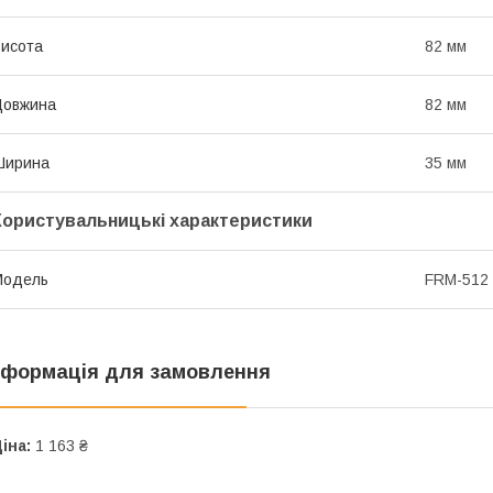
исота
82 мм
Довжина
82 мм
Ширина
35 мм
Користувальницькі характеристики
Мoдель
FRM-512
нформація для замовлення
іна:
1 163 ₴