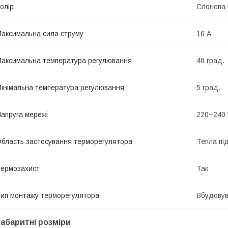
олір
Слонова 
аксимальна сила струму
16 А
аксимальна температура регулювання
40 град.
інімальна температура регулювання
5 град.
апруга мережі
220~240
бласть застосування терморегулятора
Тепла пі
ермозахист
Так
ип монтажу терморегулятора
Вбудову
Габаритні розміри