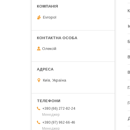
К
Evropol
І
Б
Олексій
В
В
Київ, Україна
Г
Г
+380 (66) 272-82-24
Менеджер
+380 (97) 962-66-46
Менеджер