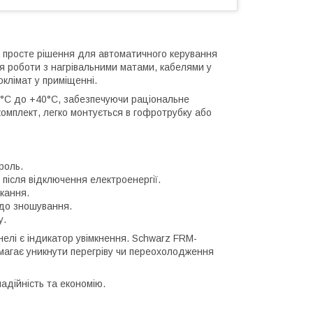
 просте рішення для автоматичного керування
я роботи з нагрівальними матами, кабелями у
клімат у приміщенні.
°C до +40°C, забезпечуючи раціональне
комплект, легко монтується в гофротрубку або
роль.
після відключення електроенергії.
кання.
 до зношування.
у.
нелі є індикатор увімкнення. Schwarz FRM-
магає уникнути перегріву чи переохолодження
адійність та економію.