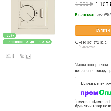
1 163 
1 550 ₴
В наявності
Код:
FRM
Купити
–25%
Залишилось
0
0
днів
0
0
0
0
0
0
+380 (66) 272-82-24
Менеджер
повернення товару п
У компанії підключені
будь-який товар не п