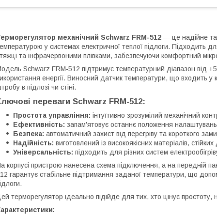
Терморегулятор механічний Schwarz FRM-512
— це надійне та
емпературою у системах електричної теплої підлоги. Підходить дл
тяжці та інфрачервоними плівками, забезпечуючи комфортний мікро
одель Schwarz FRM-512 підтримує температурний діапазон від +5
икористання енергії. Виносний датчик температури, що входить у 
тробу в підлозі чи стіні.
Ключові переваги Schwarz FRM-512:
Простота управління:
інтуїтивно зрозумілий механічний конт
Ефективність:
запам'ятовує останнє положення налаштувань 
Безпека:
автоматичний захист від перегріву та короткого зами
Надійність:
виготовлений із високоякісних матеріалів, стійких
Універсальність:
підходить для різних систем електрообігрів
а корпусі пристрою нанесена схема підключення, а на передній па
12 гарантує стабільне підтримання заданої температури, що допо
ідлоги.
ей терморегулятор ідеально підійде для тих, хто цінує простоту, н
Характеристики: