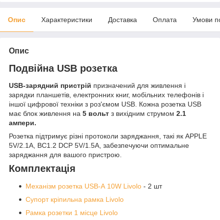
Опис
Характеристики
Доставка
Оплата
Умови п
Опис
Подвійна USB розетка
USB-зарядний пристрій
призначений для живлення і
зарядки планшетів, електронних книг, мобільних телефонів і
іншої цифрової техніки з роз'ємом USB. Кожна розетка USB
має блок живлення на
5 вольт
з вихідним струмом
2.1
ампери.
Розетка підтримує різні протоколи заряджання, такі як APPLE
5V/2.1A, BC1.2 DCP 5V/1.5A, забезпечуючи оптимальне
заряджання для вашого пристрою.
Комплектація
Механізм розетка USB-A 10W Livolo
- 2 шт
Супорт кріпильна рамка Livolo
Рамка розетки 1 місце Livolo