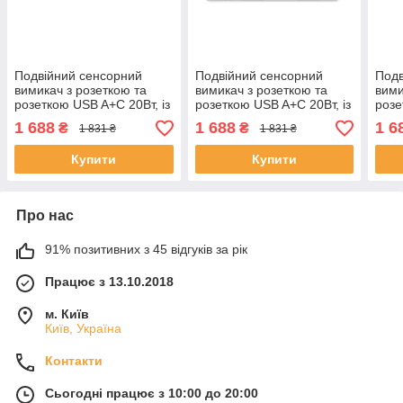
Подвійний сенсорний
Подвійний сенсорний
Подв
вимикач з розеткою та
вимикач з розеткою та
вими
розеткою USB A+C 20Вт, із
розеткою USB A+C 20Вт, із
розе
заземленням і шторками
заземленням і шторками
зазе
1 688
1 688
1 6
₴
₴
1 831 ₴
1 831 ₴
ELIOS золото скло
ELIOS чорний скло
ELIO
Купити
Купити
Про нас
91% позитивних з 45 відгуків за рік
Працює з 13.10.2018
м. Київ
Київ, Україна
Контакти
Сьогодні працює з 10:00 до 20:00