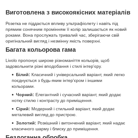
Виготовлена з високоякісних матеріалів
Розетка не піддається впливу ультрафіолету і навіть під
прямим сонячним промінням її колір залишається як новий
роками. Вона прослужать тривалий час, зберігаючи свій
оригінальний вигляд і незмінну якість поверхні.
Багата кольорова гама
Livolo пропонує широке різноманіття кольорів, щоб
задовольнити різні вподобання і стилі інтер'єру.
Білий:
Класичний і універсальний варіант, який легко
поєднується з будь-яким інтер'єром і іншими
кольорами.
Чорний:
Елегантний і сучасний варіант, який додає
нотку стилю і контрасту до приміщення.
Сірий:
Модерний і стильний варіант, який додає
металевий вигляд до пристрою.
Золотий:
Розкішний і витончений варіант, який надає
класичного шарму і блиску до приміщення.
Бездоганна обробка