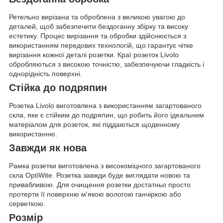
Ретельно вирізана та оброблена з великою увагою до
деталей, щоб забезпечити бездоганну збірку та високу
естетику. Процес вирізання та обробки здійснюється з
використанням передових технологій, що гарантує чітке
вирізання кожної деталі розетки. Краї розеток Livolo
обробляються з високою точністю, забезпечуючи гладкість і
однорідність поверхні.
Стійка до подряпин
Розетка Livolo виготовлена з використанням загартованого
скла, яке є стійким до подряпин, що робить його ідеальним
матеріалом для розеток, які піддаються щоденному
використанню.
Завжди як нова
Рамка розетки виготовлена з високоміцного загартованого
скла OptiWite. Розетка завжди буде виглядати новою та
привабливою. Для очищення розетки достатньо просто
протерти її поверхню м'якою вологою ганчіркою або
серветкою.
Розмір