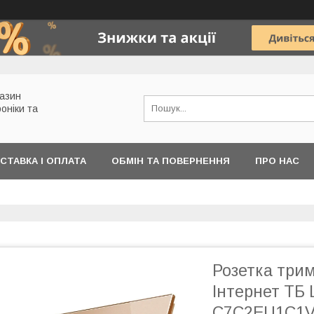
газин
роніки та
СТАВКА І ОПЛАТА
ОБМІН ТА ПОВЕРНЕННЯ
ПРО НАС
Розетка три
Інтернет ТБ L
C7C2EU1C1V