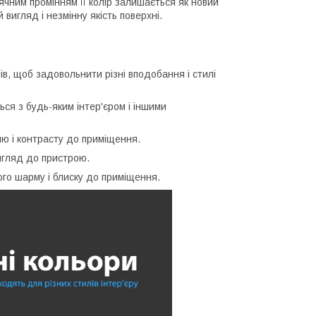
ячним промінням її колір залишається як новий
вигляд і незмінну якість поверхні.
ів, щоб задовольнити різні вподобання і стилі
ься з будь-яким інтер'єром і іншими
лю і контрасту до приміщення.
игляд до пристрою.
ого шарму і блиску до приміщення.