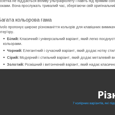
озетка не піддається впливу ультрафіолету і навіть під прямим сон
оками. Вона прослужать тривалий час, зберігаючи свій оригінальний 
Багата кольорова гама
ivolo пропонує широке різноманіття кольорів для клавішних вимикач
нтер'єру.
Білий:
Класичний і універсальний варіант, який легко поєднуєт
кольорами.
Чорний:
Елегантний і сучасний варіант, який додає нотку сти
Сірий:
Модерний і стильний варіант, який додає металевий в
Золотий:
Розкішний і витончений варіант, який надає класичн