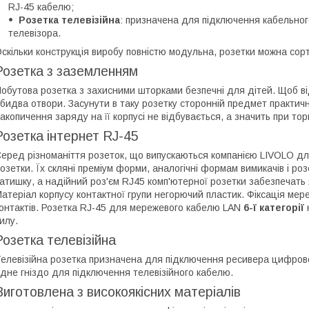
RJ-45 кабелю;
Розетка телевізійна
: призначена для підключення кабельного
телевізора.
скільки конструкція виробу повністю модульна, розетки можна сор
Розетка з заземленням
обутова розетка з захисними шторками безпечні для дітей. Щоб ві
бидва отвори. Засунути в таку розетку сторонній предмет практи
акопичення заряду на її корпусі не відбувається, а значить при то
Розетка інтернет RJ-45
еред різноманіття розеток, що випускаються компанією LIVOLO для
озетки. Їх скляні преміум форми, аналогічні формам вимикачів і р
атишку, а надійний роз'єм RJ45 комп'ютерної розетки забезпечать 
атеріал корпусу контактної групи негорючий пластик. Фіксація ме
онтактів. Розетка RJ-45 для мережевого кабелю LAN
6-ї категорії
илу.
Розетка телевізійна
елевізійна розетка призначена для підключення ресивера цифрово
дне гніздо для підключення телевізійного кабелю.
Виготовлена з високоякісних матеріалів