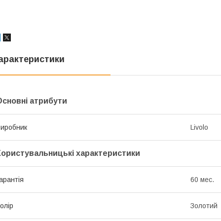
арактеристики
Основні атрибути
иробник
Livolo
Користувальницькі характеристики
арантія
60 мес.
олір
Золотий