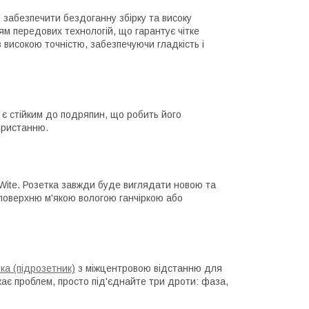
 забезпечити бездоганну збірку та високу
ям передових технологій, що гарантує чітке
з високою точністю, забезпечуючи гладкість і
е є стійким до подряпин, що робить його
ористанню.
iWite. Розетка завжди буде виглядати новою та
поверхню м'якою вологою ганчіркою або
ка (підрозетник)
з міжцентровою відстанню для
кає проблем, просто під'єднайте три дроти: фаза,