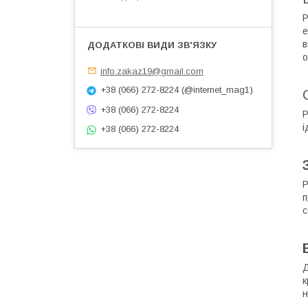
Р
е
в
о
info.zakaz19@gmail.com
+38 (066) 272-8224 (@internet_mag1)
+38 (066) 272-8224
Р
і
+38 (066) 272-8224
Р
п
с
Д
к
н