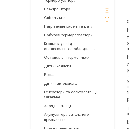
Терморегулятори
Електроштори
Світильники
О
Нагрівальні кабелі та мати
Побутові терморегулятори
П
о
Комплектуючі для
н
опалювального обладнання
Обігрівальні термоплівки
С
Дитячі коляски
р
Вікна
з
М
Дитячі автокрісла
к
Генератори та електростанції,
п
загальне
Зарядні станції
Т
о
Акумулятори загального
призначення
Електрогенератори