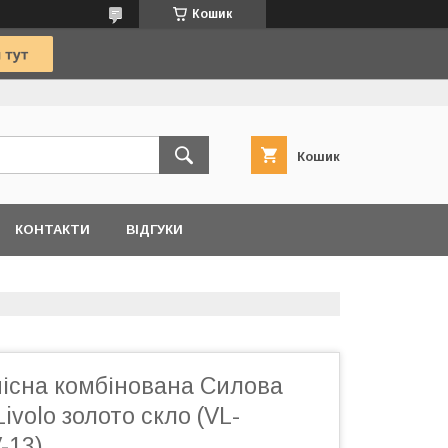
Кошик
Кошик
КОНТАКТИ
ВІДГУКИ
місна комбінована Силова
ivolo золото скло (VL-
-13)