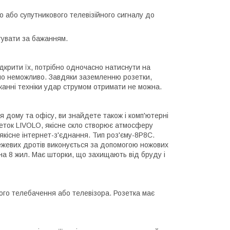
 або супутникового телевізійного сигналу до
тувати за бажанням.
дкрити їх, потрібно одночасно натиснути на
чно неможливо. Завдяки заземленню розетки,
рканні техніки удар струмом отримати не можна.
 дому та офісу, ви знайдете також і комп'ютерні
озеток LIVOLO, якісне скло створює атмосферу
якісне інтернет-з'єднання. Тип роз'єму-8P8C.
режевих дротів виконується за допомогою ножових
на 8 жил. Має шторки, що захищають від бруду і
го телебачення або телевізора. Розетка має