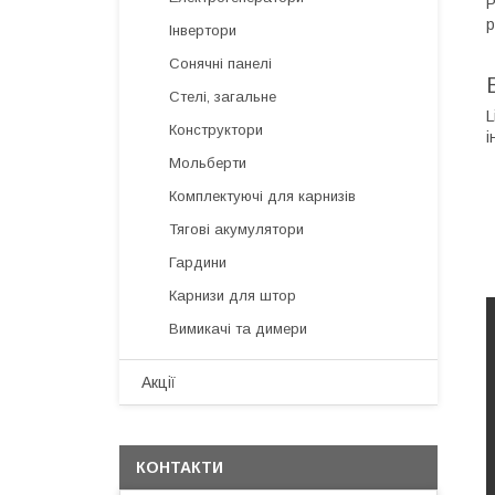
Р
р
Інвертори
Сонячні панелі
Стелі, загальне
L
Конструктори
і
Мольберти
Комплектуючі для карнизів
Тягові акумулятори
Гардини
Карнизи для штор
Вимикачі та димери
Акції
КОНТАКТИ