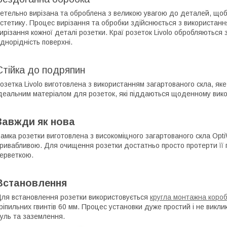
етельно вирізана та оброблена з великою увагою до деталей, щоб
стетику. Процес вирізання та обробки здійснюється з використанн
ирізання кожної деталі розетки. Краї розеток Livolo обробляються 
днорідність поверхні.
Стійка до подряпин
озетка Livolo виготовлена з використанням загартованого скла, як
деальним матеріалом для розеток, які піддаються щоденному вик
Завжди як нова
амка розетки виготовлена з високоміцного загартованого скла Opt
ривабливою. Для очищення розетки достатньо просто протерти її 
ерветкою.
Встановлення
ля встановлення розетки використовується
кругла монтажна короб
ріпильних гвинтів 60 мм. Процес установки дуже простий і не викли
уль та заземлення.