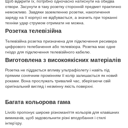
Щоб відкрити їх, потрібно одночасно натиснути на обидва
отвори. Засунути в таку розетку сторонній предмет практично
неможливо. Завдяки заземленню розетки, накопичення
заряду на її корпусі не відбувається, а значить при торканні
техніки удар струмом отримати не можна.
Розетка телевізійна
Телевізійна розетка призначена для підключення ресивера
цифрового телебачення або телевізора. Розетка має одне
гніздо для підключення телевізійного кабелю.
Виготовлена з високоякісних матеріалів
Розетка не піддається впливу ультрафіолету і навіть під
прямим сонячним промінням її колір залишається як новий
роками. Вона прослужать тривалий час, зберігаючи свій
оригінальний вигляд і незмінну якість поверхні.
Багата кольорова гама
Livolo пропонує широке різноманіття кольорів для клавішних
вимикачів, щоб задовольнити різні вподобання і стилі
інтер'єру.