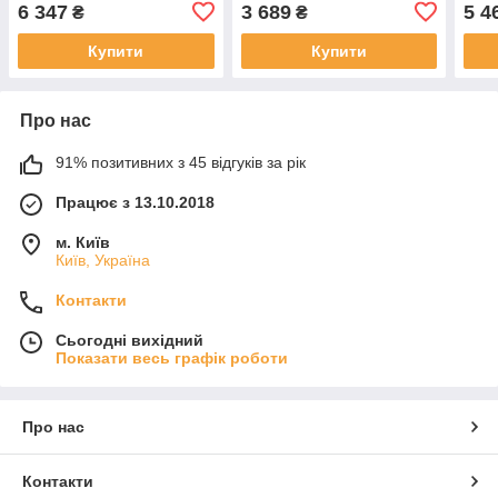
Type-C 18Вт, білий скло,
розеткою з USB Type-C 18
230V
6 347
3 689
5 4
₴
₴
заземлення
Вт, заземлення, LIVOLO
скло
білий скло
Купити
Купити
Про нас
91% позитивних з 45 відгуків за рік
Працює з 13.10.2018
м. Київ
Київ, Україна
Контакти
Сьогодні вихідний
Показати весь графік роботи
Про нас
Контакти